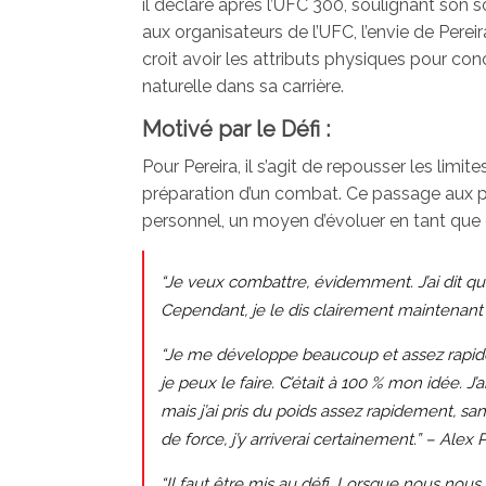
il déclaré après l’UFC 300, soulignant son so
aux organisateurs de l’UFC, l’envie de Perei
croit avoir les attributs physiques pour co
naturelle dans sa carrière.
Motivé par le Défi :
Pour Pereira, il s’agit de repousser les limites
préparation d’un combat. Ce passage aux poi
personnel, un moyen d’évoluer en tant que
“Je veux combattre, évidemment. J’ai dit qu
Cependant, je le dis clairement maintenant 
“Je me développe beaucoup et assez rapide
je peux le faire. C’était à 100 % mon idée. J
mais j’ai pris du poids assez rapidement, s
de force, j’y arriverai certainement.” – Alex 
“Il faut être mis au défi. Lorsque nous no