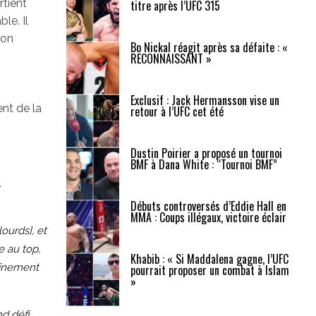
rtient
titre après l’UFC 315
le. Il
ion
Bo Nickal réagit après sa défaite : «
RECONNAISSANT »
Exclusif : Jack Hermansson vise un
ient de la
retour à l’UFC cet été
Dustin Poirier a proposé un tournoi
BMF à Dana White : “Tournoi BMF”
.
Débuts controversés d’Eddie Hall en
MMA : Coups illégaux, victoire éclair
ourds], et
e au top,
Khabib : « Si Maddalena gagne, l’UFC
raînement
pourrait proposer un combat à Islam
»
d défi