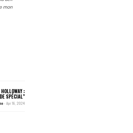
de mon
E HOLLOWAY :
 DE SPÉCIAL”
ime
-
Apr 16, 2024