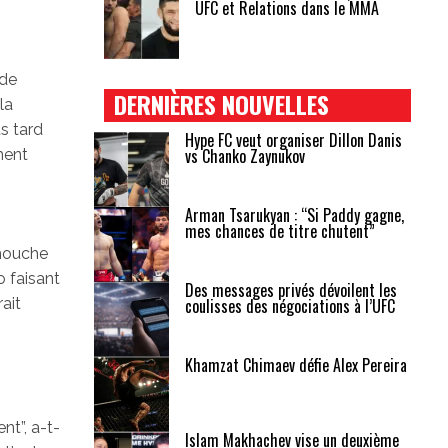
UFC et Relations dans le MMA
 de
DERNIÈRES NOUVELLES
la
s tard
Hype FC veut organiser Dillon Danis
vs Chanko Zaynukov
ment
Arman Tsarukyan : “Si Paddy gagne,
mes chances de titre chutent”
 mouche
o faisant
Des messages privés dévoilent les
ait
coulisses des négociations à l’UFC
Khamzat Chimaev défie Alex Pereira
nt”, a-t-
Islam Makhachev vise un deuxième