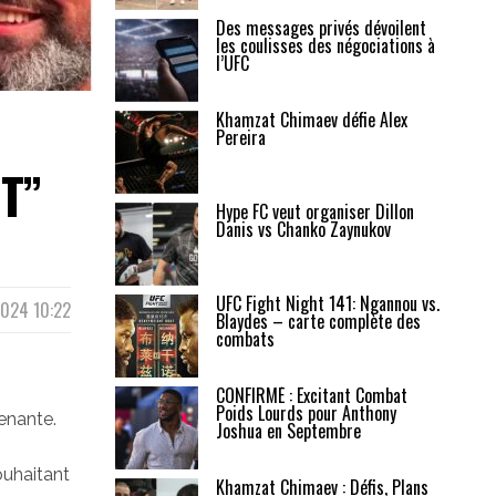
Des messages privés dévoilent
les coulisses des négociations à
l’UFC
Khamzat Chimaev défie Alex
Pereira
NT”
Hype FC veut organiser Dillon
Danis vs Chanko Zaynukov
UFC Fight Night 141: Ngannou vs.
 2024 10:22
Blaydes – carte complète des
combats
CONFIRMÉ : Excitant Combat
Poids Lourds pour Anthony
renante.
Joshua en Septembre
ouhaitant
Khamzat Chimaev : Défis, Plans