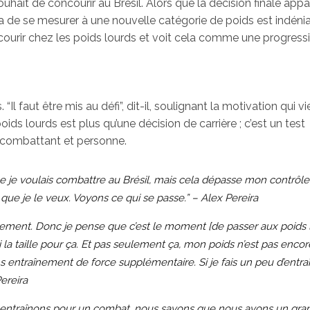
uhait de concourir au Brésil. Alors que la décision finale appa
ra de se mesurer à une nouvelle catégorie de poids est indéniab
ncourir chez les poids lourds et voit cela comme une progress
. “Il faut être mis au défi”, dit-il, soulignant la motivation qui v
ds lourds est plus qu’une décision de carrière ; c’est un test
 combattant et personne.
e je voulais combattre au Brésil, mais cela dépasse mon contrôle
que je le veux. Voyons ce qui se passe.” – Alex Pereira
ment. Donc je pense que c’est le moment [de passer aux poids l
’ai la taille pour ça. Et pas seulement ça, mon poids n’est pas encor
ans entraînement de force supplémentaire. Si je fais un peu d’ent
Pereira
us entraînons pour un combat, nous savons que nous avons un gran