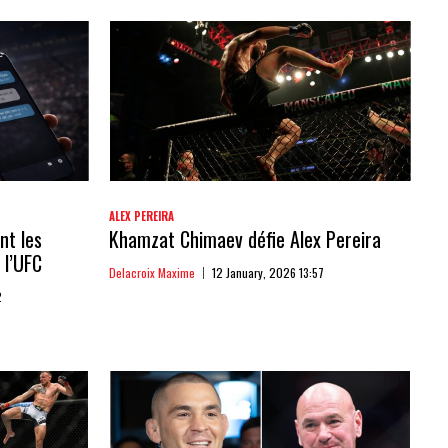
ALEX PEREIRA
nt les
Khamzat Chimaev défie Alex Pereira
 l’UFC
Delacroix Maxime
12 January, 2026 13:57
2