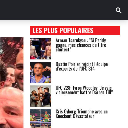
LES PLUS POPULAIRES
Arman Tsarukyan : “Si Paddy
gagne, mes chances de titre
chutent”
Dustin Poirier rejoint l’équipe
d’experts de l’UFC 314
UFC 228: Tyron Woodley: ‘Je vais
vicieusement battre Darren Till”
Cris Cyborg Triomphe avec un
Knockout Dévastateur