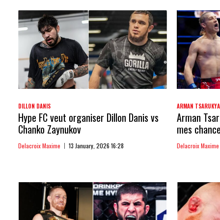
DILLON DANIS
ARMAN TSARUKY
Hype FC veut organiser Dillon Danis vs
Arman Tsaru
Chanko Zaynukov
mes chances
Delacroix Maxime
13 January, 2026 16:28
Delacroix Maxime