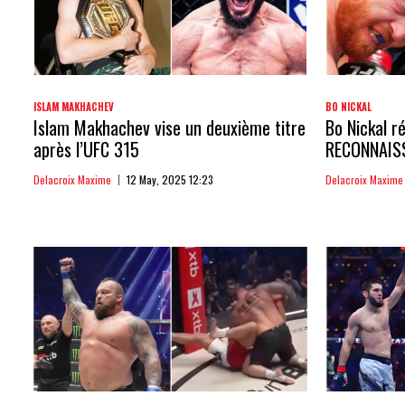
ISLAM MAKHACHEV
BO NICKAL
Islam Makhachev vise un deuxième titre
Bo Nickal ré
après l’UFC 315
RECONNAIS
Delacroix Maxime
12 May, 2025 12:23
Delacroix Maxime