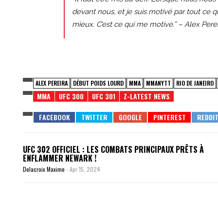
devant nous, et je suis motivé par tout ce
mieux. C’est ce qui me motive.” – Alex Pere
ALEX PEREIRA
DÉBUT POIDS LOURD
MMA
MMANYTT
RIO DE JANEIRO
MMA
UFC 300
UFC 301
Z-LATEST NEWS
UFC 302 OFFICIEL : LES COMBATS PRINCIPAUX PRÊTS À
ENFLAMMER NEWARK !
Delacroix Maxime
-
Apr 15, 2024