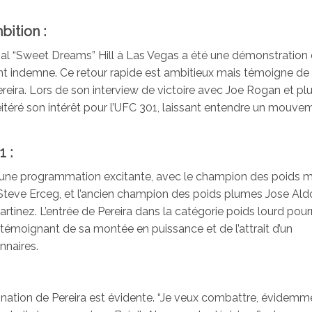
bition :
al “Sweet Dreams” Hill à Las Vegas a été une démonstration
nt indemne. Ce retour rapide est ambitieux mais témoigne de 
reira. Lors de son interview de victoire avec Joe Rogan et plu
réitéré son intérêt pour l’UFC 301, laissant entendre un mouve
 :
jà une programmation excitante, avec le champion des poids
 Steve Erceg, et l’ancien champion des poids plumes Jose Ald
tinez. L’entrée de Pereira dans la catégorie poids lourd pourr
 témoignant de sa montée en puissance et de l’attrait d’un
nnaires.
ination de Pereira est évidente. “Je veux combattre, évidemme