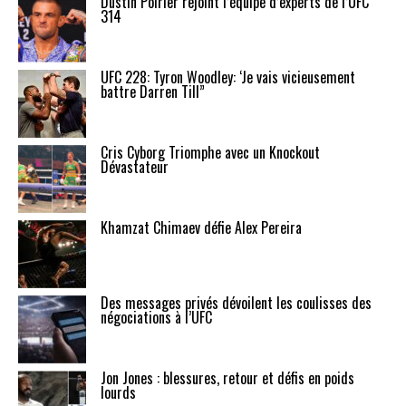
Dustin Poirier rejoint l’équipe d’experts de l’UFC
314
UFC 228: Tyron Woodley: ‘Je vais vicieusement
battre Darren Till”
Cris Cyborg Triomphe avec un Knockout
Dévastateur
Khamzat Chimaev défie Alex Pereira
Des messages privés dévoilent les coulisses des
négociations à l’UFC
Jon Jones : blessures, retour et défis en poids
lourds