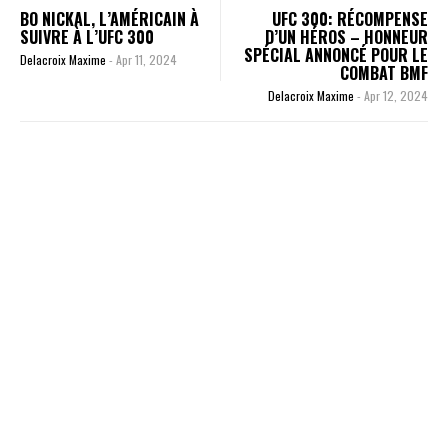
BO NICKAL, L’AMÉRICAIN À
UFC 300: RÉCOMPENSE
SUIVRE À L’UFC 300
D’UN HÉROS – HONNEUR
SPÉCIAL ANNONCÉ POUR LE
Delacroix Maxime
-
Apr 11, 2024
COMBAT BMF
Delacroix Maxime
-
Apr 12, 2024