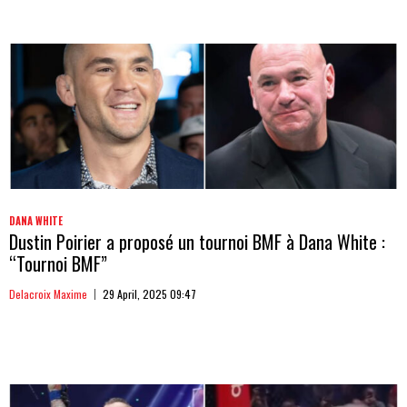
DANA WHITE
Dustin Poirier a proposé un tournoi BMF à Dana White :
“Tournoi BMF”
Delacroix Maxime
29 April, 2025 09:47