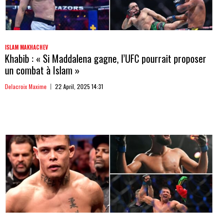
ISLAM MAKHACHEV
Khabib : « Si Maddalena gagne, l’UFC pourrait proposer
un combat à Islam »
Delacroix Maxime
22 April, 2025 14:31