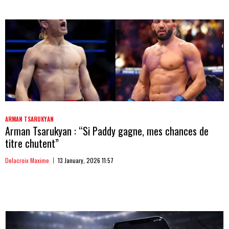
ARMAN TSARUKYAN
Arman Tsarukyan : “Si Paddy gagne, mes chances de
titre chutent”
Delacroix Maxime
13 January, 2026 11:57