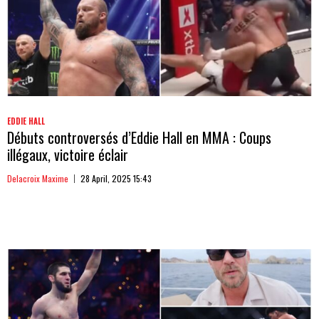
EDDIE HALL
Débuts controversés d’Eddie Hall en MMA : Coups
illégaux, victoire éclair
Delacroix Maxime
28 April, 2025 15:43