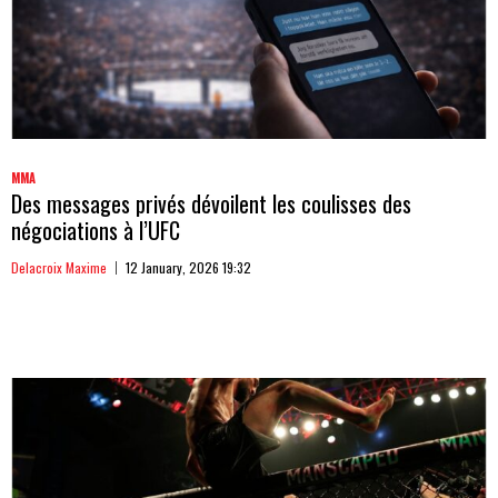
MMA
Des messages privés dévoilent les coulisses des
négociations à l’UFC
Delacroix Maxime
12 January, 2026 19:32