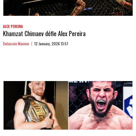
ALEX PEREIRA
Khamzat Chimaev défie Alex Pereira
Delacroix Maxime
12 January, 2026 13:57