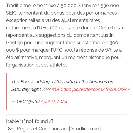
Traditionnellement fixé à 50 000 $ (environ 530 000
SEK), le montant du bonus pour des performances
exceptionnelles a vu des ajustements rares,
notamment à l’UFC 100 où il a été doublé. Cette fois-ci,
répondant aux suggestions du combattant Justin
Gaethje pour une augmentation substantielle à 300
000 $ pour marquer l’UFC 300, la réponse de White a
été affirmative, marquant un moment historique pour
l’organisation et ses athlètes.
The Boss is adding a little extra to the bonuses on
Saturday night ????
#UFC300
pic.twitter.com/TncnLQrPnA
— UFC (@ufc)
April 12, 2024
[table “1” not found /]
18+ | Règles et Conditions ici | Stödlinjen.se |