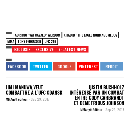
FABRICIO "VAI CAVALO" WERDUM
KHABIB "THE EAGLE NURMAGOMEDOV
MMA
TONY FERGUSON
UFC 216
EXCLUSIF
EXCLUSIVE
Z-LATEST NEWS
JIMI MANUWA VEUT
JUSTIN BUCHHOLZ
COMBATTRE À L’UFC GDANSK
INTÉRESSÉ PAR UN COMBAT
ENTRE CODY GARBRANDT
MMAnytt éditeur
-
Sep 29, 2017
ET DEMETRIOUS JOHNSON
MMAnytt éditeur
-
Sep 29, 2017