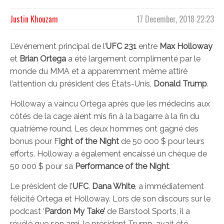
Justin Khouzam
17 December, 2018 22:23
L’événement principal de l’
UFC 231
entre
Max Holloway
et
Brian Ortega
a été largement complimenté par le
monde du MMA et a apparemment même attiré
l’attention du président des États-Unis,
Donald Trump
.
Holloway a vaincu Ortega après que les médecins aux
côtés de la cage aient mis fin à la bagarre à la fin du
quatrième round. Les deux hommes ont gagné des
bonus pour F
ight of the Night
de 50 000 $ pour leurs
efforts. Holloway a également encaissé un chèque de
50 000 $ pour sa
Performance of the Night
.
Le président de l’
UFC
,
Dana White
, a immédiatement
félicité Ortega et Holloway. Lors de son discours sur le
podcast ‘
Pardon My Take’
de Barstool Sports, il a
révélé que son ami, le président Trump, avait été