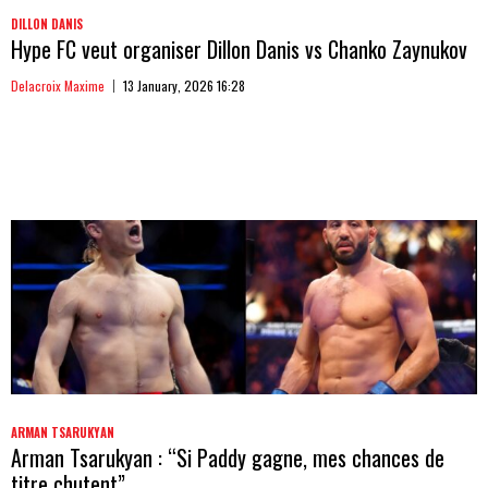
DILLON DANIS
Hype FC veut organiser Dillon Danis vs Chanko Zaynukov
Delacroix Maxime
13 January, 2026 16:28
ARMAN TSARUKYAN
Arman Tsarukyan : “Si Paddy gagne, mes chances de
titre chutent”