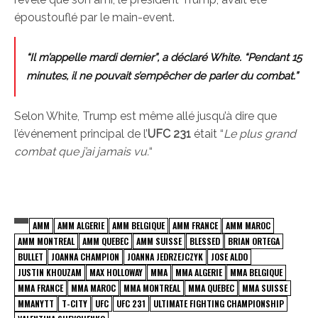
époustouflé par le main-event.
“Il m’appelle mardi dernier”, a déclaré White. “Pendant 15
minutes, il ne pouvait s’empêcher de parler du combat.”
Selon White, Trump est même allé jusqu’à dire que
l’événement principal de l’
UFC 231
était “
Le plus grand
combat que j’ai jamais vu.
“
AMM
AMM ALGERIE
AMM BELGIQUE
AMM FRANCE
AMM MAROC
AMM MONTREAL
AMM QUEBEC
AMM SUISSE
BLESSED
BRIAN ORTEGA
BULLET
JOANNA CHAMPION
JOANNA JEDRZEJCZYK
JOSE ALDO
JUSTIN KHOUZAM
MAX HOLLOWAY
MMA
MMA ALGERIE
MMA BELGIQUE
MMA FRANCE
MMA MAROC
MMA MONTREAL
MMA QUEBEC
MMA SUISSE
MMANYTT
T-CITY
UFC
UFC 231
ULTIMATE FIGHTING CHAMPIONSHIP