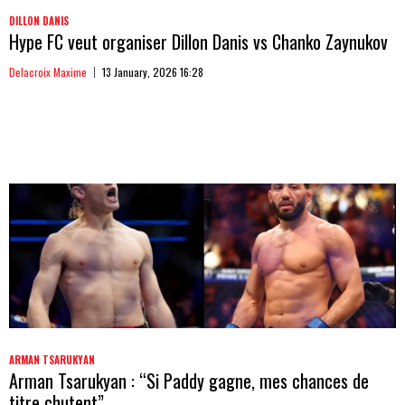
DILLON DANIS
Hype FC veut organiser Dillon Danis vs Chanko Zaynukov
Delacroix Maxime
13 January, 2026 16:28
ARMAN TSARUKYAN
Arman Tsarukyan : “Si Paddy gagne, mes chances de
titre chutent”