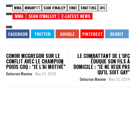
MMA
MMANYTT
SEAN O'MALLEY
SWAT
SWATTING
UFC
MMA
SEAN O'MALLEY
Z-LATEST NEWS
CONOR MCGREGOR SUR LE
LE COMBATTANT DE L’UFC
CONFLIT AVEC LE CHAMPION
ÉDUQUE SON FILS À
POIDS COQ : “JE L’AI MOTIVÉ”
DOMICILE : “JE NE VEUX PAS
QU’IL SOIT GAY”
Delacroix Maxime
-
May 23, 2024
Delacroix Maxime
-
May 23, 2024