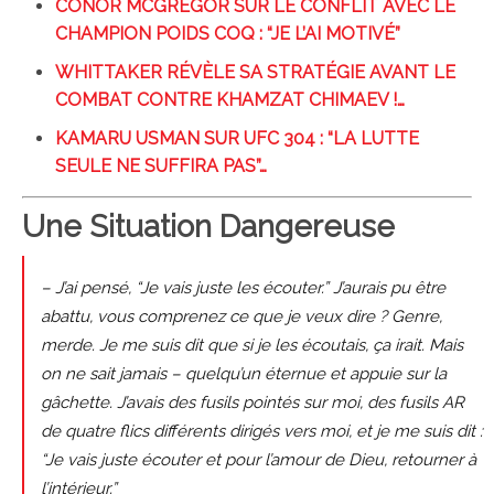
CONOR MCGREGOR SUR LE CONFLIT AVEC LE
CHAMPION POIDS COQ : “JE L’AI MOTIVÉ”
WHITTAKER RÉVÈLE SA STRATÉGIE AVANT LE
COMBAT CONTRE KHAMZAT CHIMAEV !…
KAMARU USMAN SUR UFC 304 : “LA LUTTE
SEULE NE SUFFIRA PAS”…
Une Situation Dangereuse
– J’ai pensé, “Je vais juste les écouter.” J’aurais pu être
abattu, vous comprenez ce que je veux dire ? Genre,
merde. Je me suis dit que si je les écoutais, ça irait. Mais
on ne sait jamais – quelqu’un éternue et appuie sur la
gâchette. J’avais des fusils pointés sur moi, des fusils AR
de quatre flics différents dirigés vers moi, et je me suis dit :
“Je vais juste écouter et pour l’amour de Dieu, retourner à
l’intérieur.”