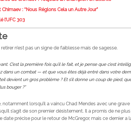
 Chimaev : “Nous Réglons Cela un Autre Jour”
lé l’UFC 303
te
etirer n’est pas un signe de faiblesse mais de sagesse.
nt. C’est la première fois qu’il le fait, et je pense que c’est intellig
ez dans un combat — et que vous êtes déjà entré dans votre dern
eil devient un gros problème ? Et s’il donne un coup de pied, que l
lus bouger ?”
, notamment lorsqu’il a vaincu Chad Mendes avec une grave
squ’il s’agit de son premier désistement. Il a promis de ne plus
 date précise pour le retour de McGregor, mais ce dernier a l