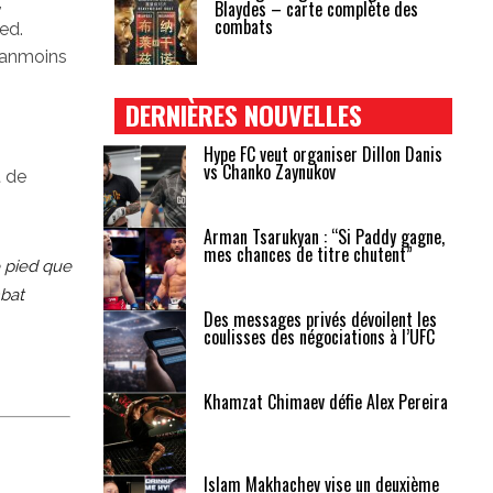
,
Blaydes – carte complète des
combats
ed.
néanmoins
DERNIÈRES NOUVELLES
Hype FC veut organiser Dillon Danis
vs Chanko Zaynukov
t de
Arman Tsarukyan : “Si Paddy gagne,
mes chances de titre chutent”
e pied que
mbat
Des messages privés dévoilent les
coulisses des négociations à l’UFC
Khamzat Chimaev défie Alex Pereira
Islam Makhachev vise un deuxième