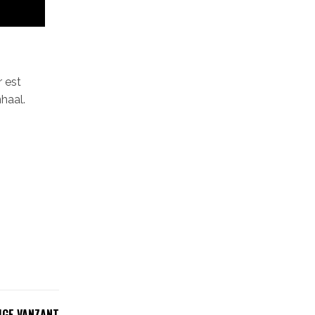
 est
haal.
IGE VANZANT