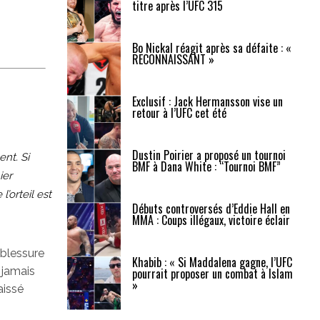
titre après l’UFC 315
Bo Nickal réagit après sa défaite : «
RECONNAISSANT »
Exclusif : Jack Hermansson vise un
retour à l’UFC cet été
Dustin Poirier a proposé un tournoi
ent. Si
BMF à Dana White : “Tournoi BMF”
ier
’orteil est
Débuts controversés d’Eddie Hall en
MMA : Coups illégaux, victoire éclair
 blessure
Khabib : « Si Maddalena gagne, l’UFC
 jamais
pourrait proposer un combat à Islam
»
aissé