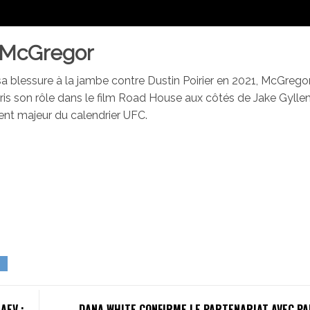
e McGregor
 blessure à la jambe contre Dustin Poirier en 2021, McGregor
ris son rôle dans le film Road House aux côtés de Jake Gyllen
t majeur du calendrier UFC.
AEV :
DANA WHITE CONFIRME LE PARTENARIAT AVEC PA