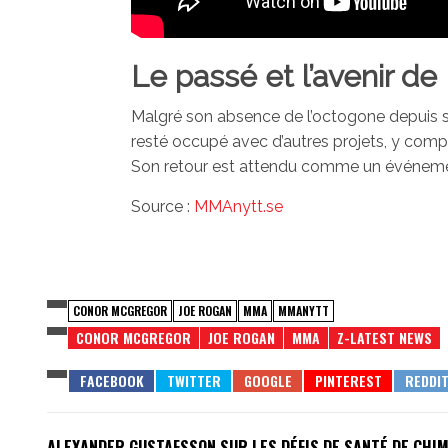
Le passé et l’avenir d
Malgré son absence de l’octogone depuis sa
resté occupé avec d’autres projets, y comp
Son retour est attendu comme un événemen
Source :
MMAnytt.se
CONOR MCGREGOR
JOE ROGAN
MMA
MMANYTT
CONOR MCGREGOR
JOE ROGAN
MMA
Z-LATEST NEWS
ALEXANDER GUSTAFSSON SUR LES DÉFIS DE SANTÉ DE CHIM