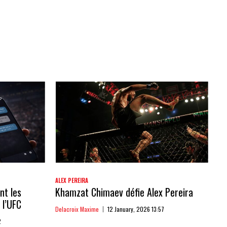
ALEX PEREIRA
nt les
Khamzat Chimaev défie Alex Pereira
 l’UFC
Delacroix Maxime
12 January, 2026 13:57
2