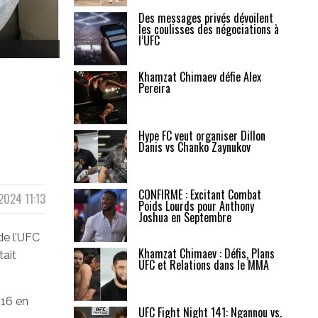
Des messages privés dévoilent
les coulisses des négociations à
l’UFC
Khamzat Chimaev défie Alex
Pereira
Hype FC veut organiser Dillon
Danis vs Chanko Zaynukov
CONFIRMÉ : Excitant Combat
2024 11:13
Poids Lourds pour Anthony
Joshua en Septembre
de l’UFC
Khamzat Chimaev : Défis, Plans
tait
UFC et Relations dans le MMA
016 en
UFC Fight Night 141: Ngannou vs.