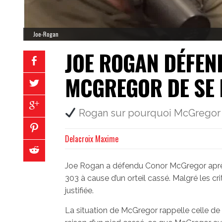
Joe-Rogan
JOE ROGAN DÉFEN
MCGREGOR DE SE R
Rogan sur pourquoi McGregor a
Delacroix Maxime
Joe Rogan a défendu Conor McGregor après qu
303 à cause d’un orteil cassé. Malgré les c
justifiée.
La situation de McGregor rappelle celle de 