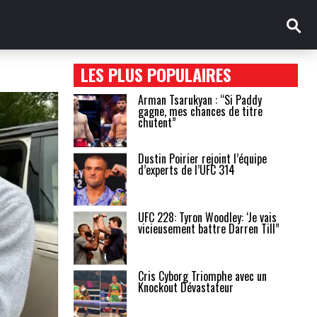
LES PLUS POPULAIRES
Arman Tsarukyan : “Si Paddy
gagne, mes chances de titre
chutent”
Dustin Poirier rejoint l’équipe
d’experts de l’UFC 314
UFC 228: Tyron Woodley: ‘Je vais
vicieusement battre Darren Till”
Cris Cyborg Triomphe avec un
Knockout Dévastateur