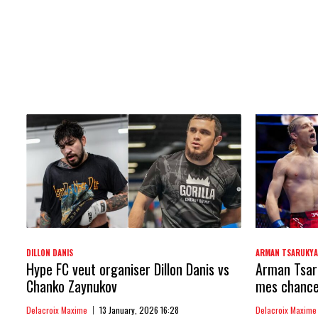
DILLON DANIS
ARMAN TSARUKY
Hype FC veut organiser Dillon Danis vs
Arman Tsaru
Chanko Zaynukov
mes chances
Delacroix Maxime
13 January, 2026 16:28
Delacroix Maxime