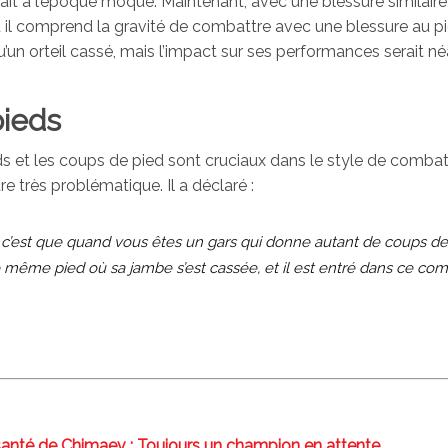
ait à l’époque moqué. Maintenant, avec une blessure similaire
 il comprend la gravité de combattre avec une blessure au pi
’un orteil cassé, mais l’impact sur ses performances serait 
pieds
eds et les coups de pied sont cruciaux dans le style de comba
 très problématique. Il a déclaré :
, c’est que quand vous êtes un gars qui donne autant de coups d
le même pied où sa jambe s’est cassée, et il est entré dans ce co
 santé de Chimaev : Toujours un champion en attente