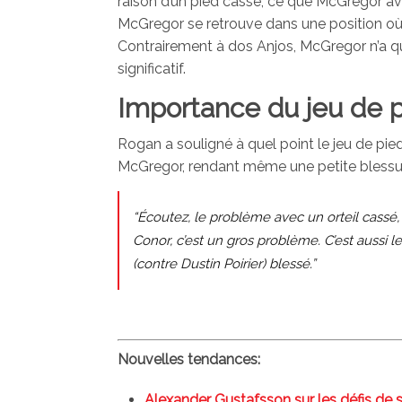
raison d’un pied cassé, ce que McGregor av
McGregor se retrouve dans une position où
Contrairement à dos Anjos, McGregor n’a qu
significatif.
Importance du jeu de 
Rogan a souligné à quel point le jeu de pi
McGregor, rendant même une petite blessure
“Écoutez, le problème avec un orteil cassé
Conor, c’est un gros problème. C’est aussi 
(contre Dustin Poirier) blessé.”
Nouvelles tendances:
Alexander Gustafsson sur les défis de