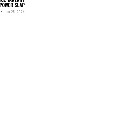
POWER SLAP
me
-
Jun 25, 2024