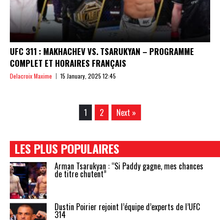
UFC 311 : MAKHACHEV VS. TSARUKYAN – PROGRAMME
COMPLET ET HORAIRES FRANÇAIS
Delacroix Maxime
15 January, 2025 12:45
1
2
Next »
LES PLUS POPULAIRES
Arman Tsarukyan : “Si Paddy gagne, mes chances
de titre chutent”
Dustin Poirier rejoint l’équipe d’experts de l’UFC
314