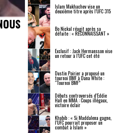
Islam Makhachev vise un
deuxième titre après l’UFC 315
“NOUS
Bo Nickal réagit après sa
défaite : « RECONNAISSANT »
Exclusif : Jack Hermansson vise
un retour à l’UFC cet été
Dustin Poirier a proposé un
tournoi BMF à Dana White :
“Tournoi BMF”
Débuts controversés d’Eddie
Hall en MMA : Coups illégaux,
victoire éclair
Khabib : « Si Maddalena gagne,
l’UFC pourrait proposer un
combat à Islam »