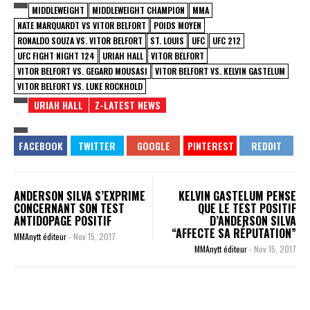
MIDDLEWEIGHT
MIDDLEWEIGHT CHAMPION
MMA
NATE MARQUARDT VS VITOR BELFORT
POIDS MOYEN
RONALDO SOUZA VS. VITOR BELFORT
ST. LOUIS
UFC
UFC 212
UFC FIGHT NIGHT 124
URIAH HALL
VITOR BELFORT
VITOR BELFORT VS. GEGARD MOUSASI
VITOR BELFORT VS. KELVIN GASTELUM
VITOR BELFORT VS. LUKE ROCKHOLD
URIAH HALL
Z-LATEST NEWS
ANDERSON SILVA S’EXPRIME
KELVIN GASTELUM PENSE
CONCERNANT SON TEST
QUE LE TEST POSITIF
ANTIDOPAGE POSITIF
D’ANDERSON SILVA
“AFFECTE SA RÉPUTATION”
MMAnytt éditeur
-
Nov 15, 2017
MMAnytt éditeur
-
Nov 15, 2017