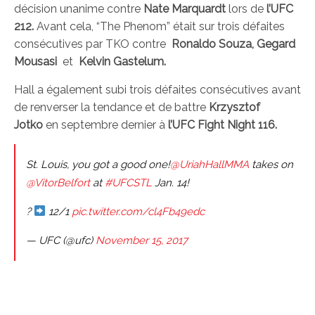
décision unanime contre
Nate Marquardt
lors de
l’UFC
212.
Avant cela, “The Phenom” était sur trois défaites
consécutives par TKO contre
Ronaldo Souza, Gegard
Mousasi
et
Kelvin Gastelum.
Hall a également subi trois défaites consécutives avant
de renverser la tendance et de battre
Krzysztof
Jotko
en septembre dernier à
l’UFC Fight Night 116.
St. Louis, you got a good one!
@UriahHallMMA
takes on
@VitorBelfort
at
#UFCSTL
Jan. 14!
?
12/1
pic.twitter.com/cl4Fb49edc
— UFC (@ufc)
November 15, 2017