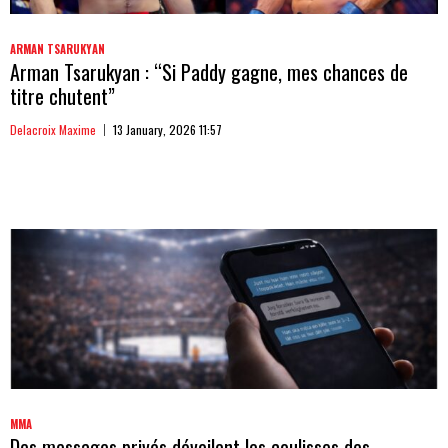
ARMAN TSARUKYAN
Arman Tsarukyan : “Si Paddy gagne, mes chances de
titre chutent”
Delacroix Maxime
13 January, 2026 11:57
MMA
Des messages privés dévoilent les coulisses des