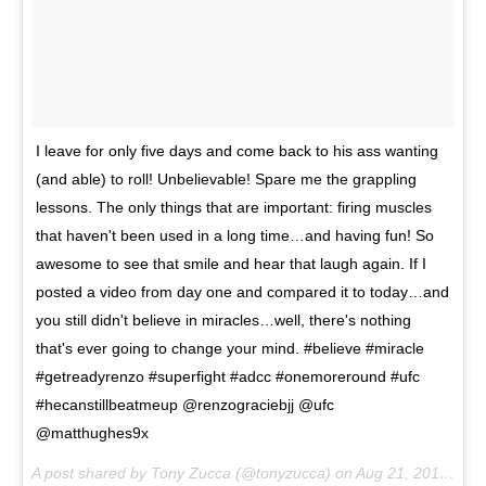
I leave for only five days and come back to his ass wanting
(and able) to roll! Unbelievable! Spare me the grappling
lessons. The only things that are important: firing muscles
that haven't been used in a long time…and having fun! So
awesome to see that smile and hear that laugh again. If I
posted a video from day one and compared it to today…and
you still didn't believe in miracles…well, there's nothing
that's ever going to change your mind. #believe #miracle
#getreadyrenzo #superfight #adcc #onemoreround #ufc
#hecanstillbeatmeup @renzograciebjj @ufc
@matthughes9x
A post shared by Tony Zucca (@tonyzucca) on
Aug 21, 2017 at 3:30pm PDT