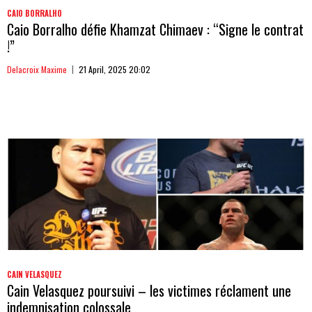
CAIO BORRALHO
Caio Borralho défie Khamzat Chimaev : “Signe le contrat
!”
Delacroix Maxime
21 April, 2025 20:02
CAIN VELASQUEZ
Cain Velasquez poursuivi – les victimes réclament une
indemnisation colossale