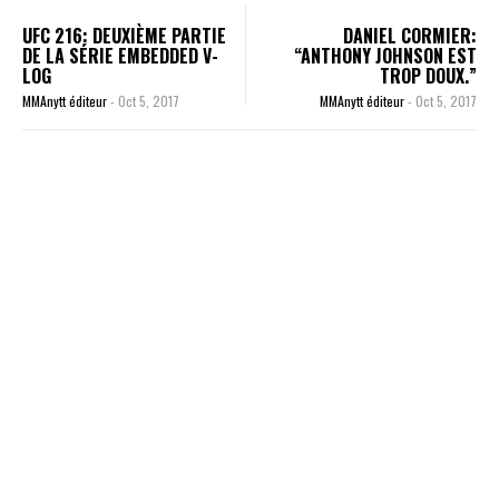
UFC 216: DEUXIÈME PARTIE
DANIEL CORMIER:
DE LA SÉRIE EMBEDDED V-
“ANTHONY JOHNSON EST
LOG
TROP DOUX.”
MMAnytt éditeur
-
Oct 5, 2017
MMAnytt éditeur
-
Oct 5, 2017