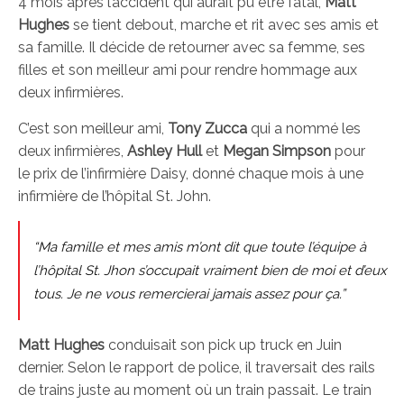
4 mois après l’accident qui aurait pu être fatal,
Matt
Hughes
se tient debout, marche et rit avec ses amis et
sa famille. Il décide de retourner avec sa femme, ses
filles et son meilleur ami pour rendre hommage aux
deux infirmières.
C’est son meilleur ami,
Tony Zucca
qui a nommé les
deux infirmières,
Ashley Hull
et
Megan Simpson
pour
le prix de l’infirmière Daisy, donné chaque mois à une
infirmière de l’hôpital St. John.
“Ma famille et mes amis m’ont dit que toute l’équipe à
l’hôpital St. Jhon s’occupait vraiment bien de moi et d’eux
tous. Je ne vous remercierai jamais assez pour ça.”
Matt Hughes
conduisait son pick up truck en Juin
dernier. Selon le rapport de police, il traversait des rails
de trains juste au moment où un train passait. Le train