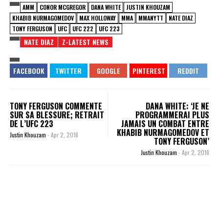
AMM
CONOR MCGREGOR
DANA WHITE
JUSTIN KHOUZAM
KHABIB NURMAGOMEDOV
MAX HOLLOWAY
MMA
MMANYTT
NATE DIAZ
TONY FERGUSON
UFC
UFC 222
UFC 223
NATE DIAZ
Z-LATEST NEWS
TONY FERGUSON COMMENTE
DANA WHITE: ‘JE NE
SUR SA BLESSURE; RETRAIT
PROGRAMMERAI PLUS
DE L’UFC 223
JAMAIS UN COMBAT ENTRE
KHABIB NURMAGOMEDOV ET
Justin Khouzam
-
Apr 2, 2018
TONY FERGUSON’
Justin Khouzam
-
Apr 2, 2018