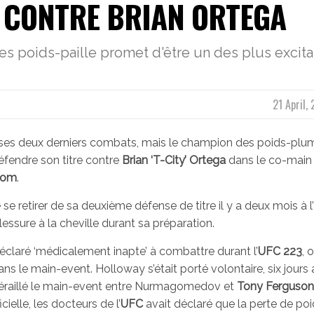
 CONTRE BRIAN ORTEGA
s poids-paille promet d'être un des plus excita
21 April,
e ses deux derniers combats, mais le champion des poids-plu
fendre son titre contre
Brian ‘T-City’ Ortega
dans le co-main 
com
.
se retirer de sa deuxième défense de titre il y a deux mois à l’
essure à la cheville durant sa préparation.
éclaré ‘médicalement inapte’ à combattre durant l’
UFC 223
, o
ns le main-event. Holloway s’était porté volontaire, six jours 
 déraillé le main-event entre Nurmagomedov et
Tony Ferguson
ielle, les docteurs de l’
UFC
avait déclaré que la perte de poi