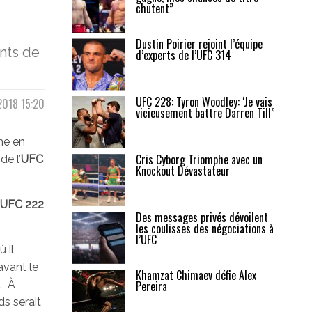
chutent”
Dustin Poirier rejoint l’équipe
nts de
d’experts de l’UFC 314
UFC 228: Tyron Woodley: ‘Je vais
 2018 15:20
vicieusement battre Darren Till”
me en
Cris Cyborg Triomphe avec un
de l’
UFC
Knockout Dévastateur
UFC 222
Des messages privés dévoilent
les coulisses des négociations à
l’UFC
ù il
avant le
Khamzat Chimaev défie Alex
. À
Pereira
ds serait