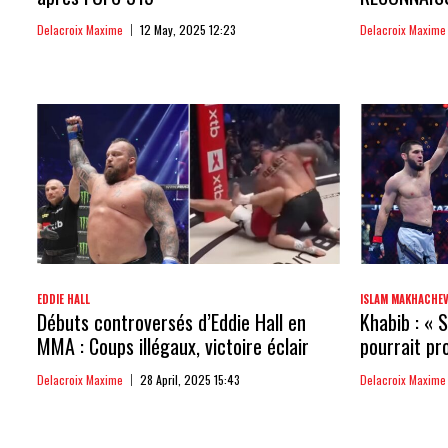
Delacroix Maxime
12 May, 2025 12:23
Delacroix Maxime
EDDIE HALL
ISLAM MAKHACHE
Débuts controversés d’Eddie Hall en
Khabib : « 
MMA : Coups illégaux, victoire éclair
pourrait pr
Delacroix Maxime
28 April, 2025 15:43
Delacroix Maxime