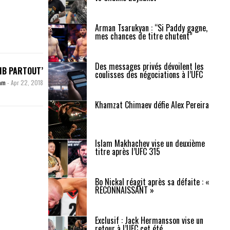
Arman Tsarukyan : “Si Paddy gagne,
mes chances de titre chutent”
Des messages privés dévoilent les
BIB PARTOUT’
coulisses des négociations à l’UFC
zam
-
Apr 22, 2018
Khamzat Chimaev défie Alex Pereira
Islam Makhachev vise un deuxième
titre après l’UFC 315
Bo Nickal réagit après sa défaite : «
RECONNAISSANT »
Exclusif : Jack Hermansson vise un
retour à l’UFC cet été