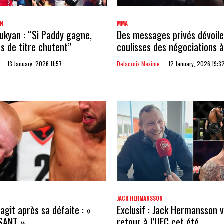
AN
MMA
kyan : “Si Paddy gagne,
Des messages privés dévoile
 de titre chutent”
coulisses des négociations à
13 January, 2026 11:57
Delacroix Maxime
12 January, 2026 19:3
JACK HERMANSSON
agit après sa défaite : «
Exclusif : Jack Hermansson v
SANT »
retour à l’UFC cet été