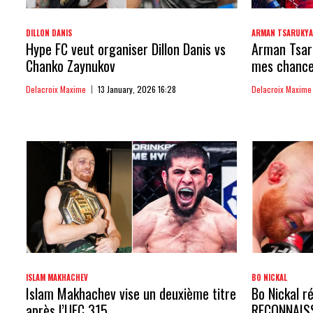
DILLON DANIS
ARMAN TSARUKY
Hype FC veut organiser Dillon Danis vs
Arman Tsaru
Chanko Zaynukov
mes chances
Delacroix Maxime
13 January, 2026 16:28
Delacroix Maxime
ISLAM MAKHACHEV
BO NICKAL
Islam Makhachev vise un deuxième titre
Bo Nickal ré
après l’UFC 315
RECONNAIS