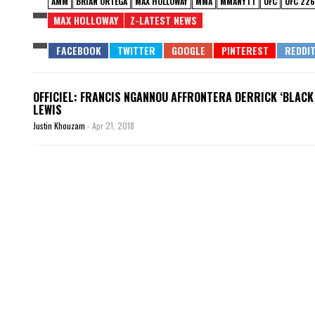
AMM
BRIAN ORTEGA
MAX HOLLOWAY
MMA
MMANYTT
UFC
UFC 226
MAX HOLLOWAY
Z-LATEST NEWS
OFFICIEL: FRANCIS NGANNOU AFFRONTERA DERRICK ‘BLACK
LEWIS
Justin Khouzam
-
Apr 21, 2018