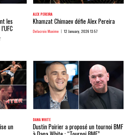
ALEX PEREIRA
nt les
Khamzat Chimaev défie Alex Pereira
 l’UFC
Delacroix Maxime
12 January, 2026 13:57
2
DANA WHITE
ise un
Dustin Poirier a proposé un tournoi BMF
à Dana White : “Tournoi BMF”