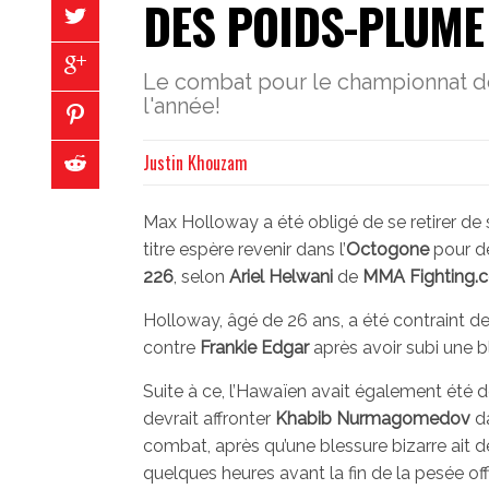
DES POIDS-PLUME
Le combat pour le championnat de
l'année!
Justin Khouzam
Max Holloway a été obligé de se retirer d
titre espère revenir dans l’
Octogone
pour dé
226
, selon
Ariel Helwani
de
MMA Fighting.
Holloway, âgé de 26 ans, a été contraint de 
contre
Frankie Edgar
après avoir subi une bl
Suite à ce, l’Hawaïen avait également été d
devrait affronter
Khabib Nurmagomedov
da
combat, après qu’une blessure bizarre ait
quelques heures avant la fin de la pesée offic