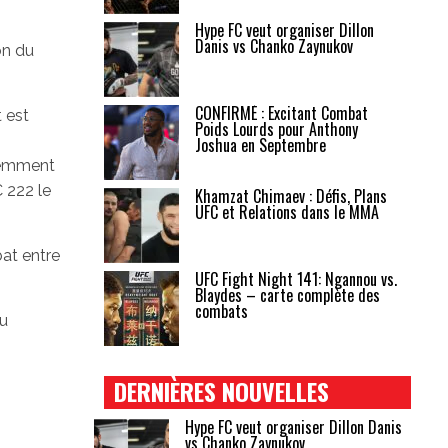
Hype FC veut organiser Dillon
Danis vs Chanko Zaynukov
on du
CONFIRMÉ : Excitant Combat
 est
Poids Lourds pour Anthony
Joshua en Septembre
écemment
 222 le
Khamzat Chimaev : Défis, Plans
UFC et Relations dans le MMA
at entre
UFC Fight Night 141: Ngannou vs.
Blaydes – carte complète des
combats
au
DERNIÈRES NOUVELLES
Hype FC veut organiser Dillon Danis
vs Chanko Zaynukov