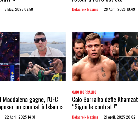
5 May, 2025 09:58
Delacroix Maxime
29 April, 2025 10:49
V
CAIO BORRALHO
Si Maddalena gagne, l’UFC
Caio Borralho défie Khamzat
oposer un combat à Islam »
“Signe le contrat !”
22 April, 2025 14:31
Delacroix Maxime
21 April, 2025 20:02