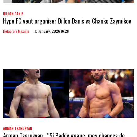
DILLON DANIS
Hype FC veut organiser Dillon Danis vs Chanko Zaynukov
Delacroix Maxime
13 January, 2026 16:28
ARMAN TSARUKYAN
Arman Tsarukyan : “Si Paddy gagne, mes chances de