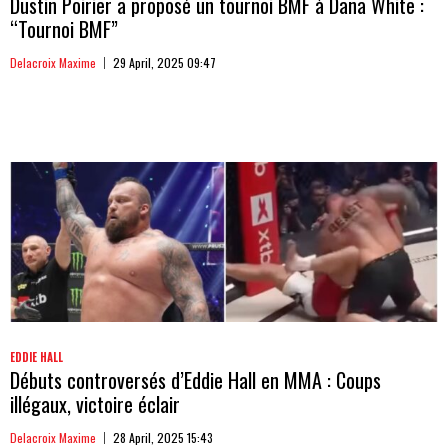
Dustin Poirier a proposé un tournoi BMF à Dana White :
“Tournoi BMF”
Delacroix Maxime
29 April, 2025 09:47
EDDIE HALL
Débuts controversés d’Eddie Hall en MMA : Coups
illégaux, victoire éclair
Delacroix Maxime
28 April, 2025 15:43