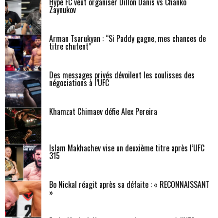
Hype FC veut organiser Dillon Danis vs Chanko
Zaynukov
Arman Tsarukyan : “Si Paddy gagne, mes chances de
titre chutent”
Des messages privés dévoilent les coulisses des
négociations à l’UFC
Khamzat Chimaev défie Alex Pereira
Islam Makhachev vise un deuxième titre après l’UFC
315
Bo Nickal réagit après sa défaite : « RECONNAISSANT
»