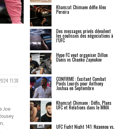
Khamzat Chimaev défie Alex
Pereira
Des messages privés dévoilent
les coulisses des négociations à
l’UFC
Hype FC veut organiser Dillon
Danis vs Chanko Zaynukov
CONFIRMÉ : Excitant Combat
 2024 11:38
Poids Lourds pour Anthony
Joshua en Septembre
Khamzat Chimaev : Défis, Plans
UFC et Relations dans le MMA
e Joe
 Rousey
m,
UFC Fight Night 141: Ngannou vs.