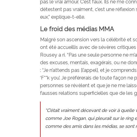
pas le vrai amour. C’est faux. Ils ne me con
détestent pas vraiment, c’est une réflexion
eux,” explique-t-elle.
Le froid des médias MMA
Malgré son ascension vers la célébrité et 
ont été accueillis avec de sévères critique
Rousey a ri. “Pas une seule personne ne m’a 
des excuses, mentais, exagérais, ou ne donnais
: “Je n’attends pas [l’appel], et je comprend
‘F**k you’. Je préférerais de toute façon ne
personnes se révèlent et que je ne me laisse
fausses relations superficielles que de les g
“C’était vraiment décevant de voir à quell
comme Joe Rogan, qui pleurait sur le ring 
comme des amis dans les médias, se sont 