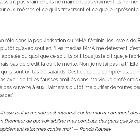
naissent pas vraiment, ils ne m’aiment pas vraiment, ils ne me
 sur eux-mêmes et ce qu’ils traversent et ce que je représente
son rôle dans la popularisation du MMA féminin, les revers de
s plutôt qu’avec soutien. “Les médias MMA me détestent, c’est
appelée ou quoi que ce soit. Ils ont tous juste dit que je fabr
 pas de crédit là où il le mérite. Non, je ne l’ai pas fait.” Elle
s qu’ils sont un tas de salauds. C’est ce que je comprends. Je m
 pas avoir de telles fausses amitiés dans ma vie. Je préférerais
 pas ouverte à eux. J’aimerais plutôt me purifier de toutes ce
arder.”
e vitesse tout le monde s’est retourné contre moi et comment des
en l’honneur de pouvoir arbitrer mes combats, des gens que je co
rapidement retournés contre moi.” — Ronda Rousey