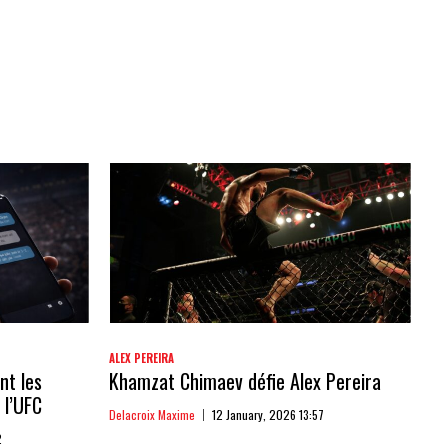
ALEX PEREIRA
nt les
Khamzat Chimaev défie Alex Pereira
 l’UFC
Delacroix Maxime
12 January, 2026 13:57
2