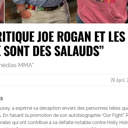
ITIQUE JOE ROGAN ET LES
E SONT DES SALAUDS”
 médias MMA"
26 April,
és
sey, a exprimé sa déception envers des personnes telles qu
 En faisant la promotion de son autobiographie “Our Fight”,
les qui ont contribué à sa défaite notable contre Holly Hol