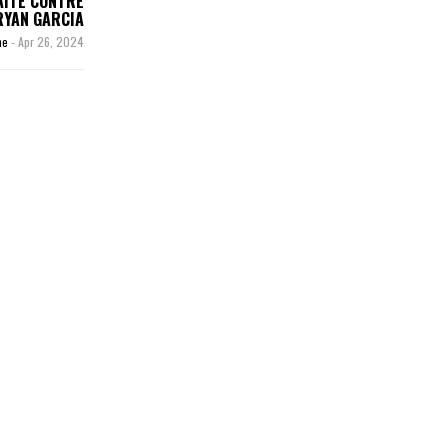
AITE CONTRE
RYAN GARCIA
me
-
Apr 26, 2024