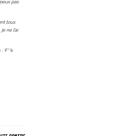
 peux pas
ont tous
je ne l’ai
: ‘F**k