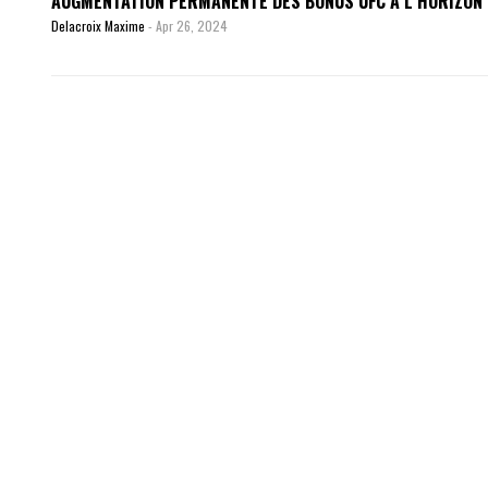
AUGMENTATION PERMANENTE DES BONUS UFC À L’HORIZON 
Delacroix Maxime
-
Apr 26, 2024