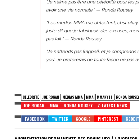
“Je n’aime pas être une célébrité pour les p
avoir une vie normale.” — Ronda Rousey
“Les médias MMA me détestent, c’est okay. 
juste dit que je fabriquais des excuses, menta
pas fait.” — Ronda Rousey
“Je n’attends pas [l’appel], et je comprends 
you’. Je préférerais de toute façon ne pas 
CÉLÉBRITÉ
JOE ROGAN
MÉDIAS MMA
MMA
MMANYTT
RONDA ROUSE
JOE ROGAN
MMA
RONDA ROUSEY
Z-LATEST NEWS