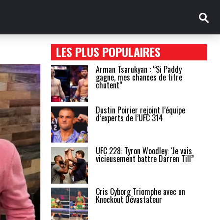
LES PLUS POPULAIRES
Arman Tsarukyan : “Si Paddy
gagne, mes chances de titre
chutent”
Dustin Poirier rejoint l’équipe
d’experts de l’UFC 314
UFC 228: Tyron Woodley: ‘Je vais
vicieusement battre Darren Till”
Cris Cyborg Triomphe avec un
Knockout Dévastateur