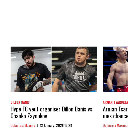
DILLON DANIS
ARMAN TSARUKY
Hype FC veut organiser Dillon Danis vs
Arman Tsaru
Chanko Zaynukov
mes chances
Delacroix Maxime
13 January, 2026 16:28
Delacroix Maxime