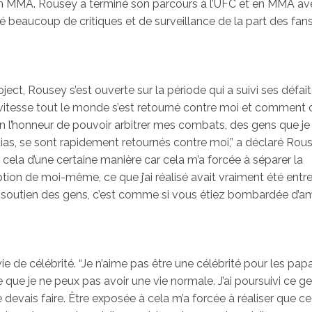
e en MMA. Rousey a terminé son parcours à l’UFC et en MMA a
ré beaucoup de critiques et de surveillance de la part des fan
ect, Rousey s’est ouverte sur la période qui a suivi ses défait
e vitesse tout le monde s’est retourné contre moi et comment
en l’honneur de pouvoir arbitrer mes combats, des gens que je
s, se sont rapidement retournés contre moi,” a déclaré Rouse
r cela d’une certaine manière car cela m’a forcée à séparer la
ion de moi-même, ce que j’ai réalisé avait vraiment été ent
e soutien des gens, c’est comme si vous étiez bombardée d’a
de célébrité. “Je n’aime pas être une célébrité pour les papa
e que je ne peux pas avoir une vie normale. J’ai poursuivi ce g
e devais faire. Être exposée à cela m’a forcée à réaliser que ce