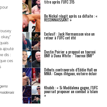
titre après l’UFC 315
 pour
Bo Nickal réagit après sa défaite : «
RECONNAISSANT »
 Rousey
Exclusif : Jack Hermansson vise un
 okay,”
retour à l’UFC cet été
iquais
 a ajouté
Dustin Poirier a proposé un tournoi
e dis :
BMF à Dana White : “Tournoi BMF”
 que ces
s
Débuts controversés d’Eddie Hall en
MMA : Coups illégaux, victoire éclair
 gens
Khabib : « Si Maddalena gagne, l’UFC
pourrait proposer un combat à Islam
nsidérais
»