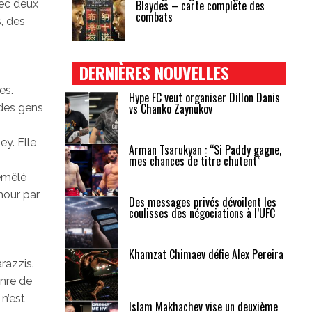
vec deux
Blaydes – carte complète des
combats
s, des
DERNIÈRES NOUVELLES
es.
Hype FC veut organiser Dillon Danis
vs Chanko Zaynukov
 des gens
y. Elle
Arman Tsarukyan : “Si Paddy gagne,
mes chances de titre chutent”
remêlé
mour par
Des messages privés dévoilent les
coulisses des négociations à l’UFC
Khamzat Chimaev défie Alex Pereira
razzis.
enre de
 n’est
Islam Makhachev vise un deuxième