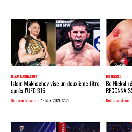
ISLAM MAKHACHEV
BO NICKAL
Islam Makhachev vise un deuxième titre
Bo Nickal ré
après l’UFC 315
RECONNAIS
Delacroix Maxime
12 May, 2025 12:23
Delacroix Maxime