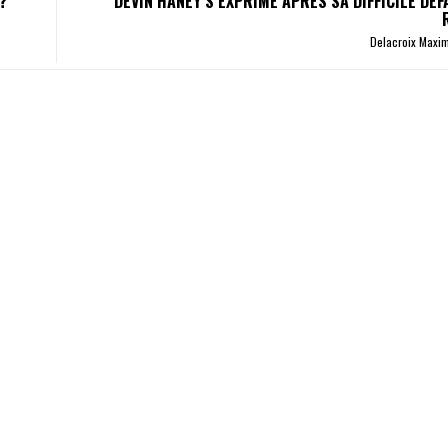
?
DEVIN HANEY S’EXPRIME APRÈS SA DIFFICILE DÉF
Delacroix Maxi