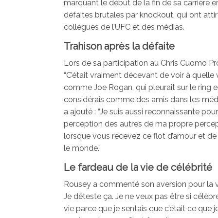
marquant le début de la fin de sa carrièr
défaites brutales par knockout, qui ont atti
collègues de l’UFC et des médias.
Trahison après la défaite
Lors de sa participation au Chris Cuomo Proj
“C’était vraiment décevant de voir à quell
comme Joe Rogan, qui pleurait sur le ring 
considérais comme des amis dans les média
a ajouté : “Je suis aussi reconnaissante pou
perception des autres de ma propre percept
lorsque vous recevez ce flot d’amour et d
le monde.”
Le fardeau de la vie de célébrité
Rousey a commenté son aversion pour la vie 
Je déteste ça. Je ne veux pas être si célèbr
vie parce que je sentais que c’était ce que j