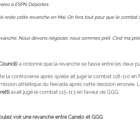
Alvarez à ESPN Deportes.
té reste cette revanche en Mai. On fera tout pour que le combat 
la revanche. Nous devons négocier, nous sommes prêt. C’est ma prio
ouncil)
a ordonné que la revanche se fasse entre les deux pug
te la controverse après qu’elle ait jugé le combat 118-110 en 
mission athlétique du Nevada après cette décision erronée. L
etti
avait jugé le combat 115-113 en faveur de GGG.
oulez voir une revanche entre Canelo et GGG