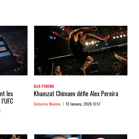
ALEX PEREIRA
nt les
Khamzat Chimaev défie Alex Pereira
 l’UFC
Delacroix Maxime
12 January, 2026 13:57
2