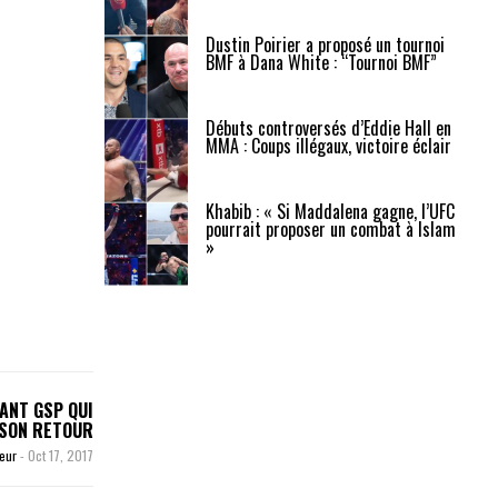
Dustin Poirier a proposé un tournoi
BMF à Dana White : “Tournoi BMF”
Débuts controversés d’Eddie Hall en
MMA : Coups illégaux, victoire éclair
Khabib : « Si Maddalena gagne, l’UFC
pourrait proposer un combat à Islam
»
ANT GSP QUI
 SON RETOUR
teur
-
Oct 17, 2017