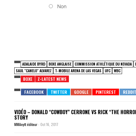
Non
ADALAIDE BYRD
BOXE ANGLAISE
COMMISSION ATHLÉTIQUE DU NEVADA
SAUL "CANELO" ALVAREZ
T-MOBILE ARENA DE LAS VEGAS
UFC
WBC
BOXE
Z-LATEST NEWS
VIDÉO – DONALD “COWBOY” CERRONE VS RICK “THE HORRO
STORY
MMAnytt éditeur
-
Oct 16, 2017