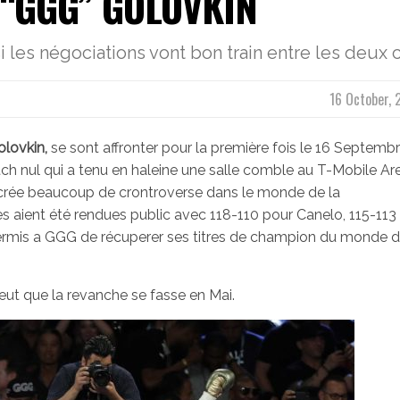
“GGG” GOLOVKIN
i les négociations vont bon train entre les deux
16 October, 
lovkin,
se sont affronter pour la première fois le 16 Septemb
ch nul qui a tenu en haleine une salle comble au T-Mobile Ar
 crée beaucoup de crontroverse dans le monde de la
es aient été rendues public avec 118-110 pour Canelo, 115-113
 permis a GGG de récuperer ses titres de champion du monde 
eut que la revanche se fasse en Mai.