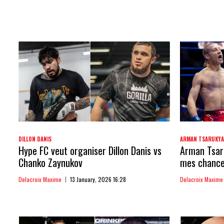
DILLON DANIS
ARMAN TSARUKY
Hype FC veut organiser Dillon Danis vs
Arman Tsaru
Chanko Zaynukov
mes chances
Delacroix Maxime
13 January, 2026 16:28
Delacroix Maxime