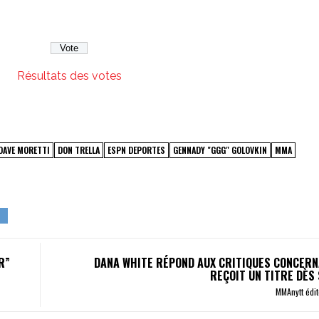
Résultats des votes
DAVE MORETTI
DON TRELLA
ESPN DEPORTES
GENNADY "GGG" GOLOVKIN
MMA
R”
DANA WHITE RÉPOND AUX CRITIQUES CONCERN
REÇOIT UN TITRE DÈS
MMAnytt édi