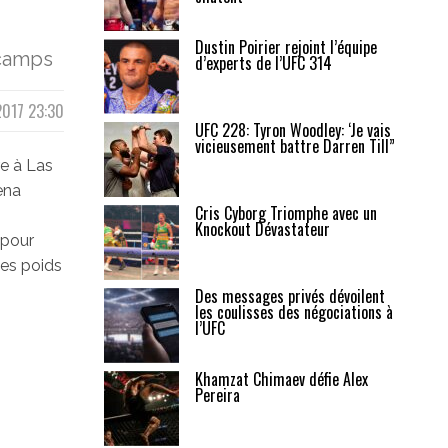
Dustin Poirier rejoint l’équipe
 camps
d’experts de l’UFC 314
2017 23:30
UFC 228: Tyron Woodley: ‘Je vais
vicieusement battre Darren Till”
re à Las
ena
Cris Cyborg Triomphe avec un
Knockout Dévastateur
 pour
des poids
Des messages privés dévoilent
les coulisses des négociations à
l’UFC
Khamzat Chimaev défie Alex
Pereira