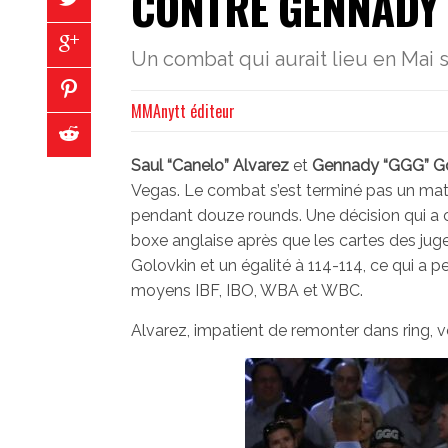
CONTRE GENNADY 
Un combat qui aurait lieu en Mai s
MMAnytt éditeur
Saul “Canelo” Alvarez
et
Gennady “GGG” Go
Vegas. Le combat s’est terminé pas un mat
pendant douze rounds. Une décision qui a
boxe anglaise après que les cartes des jug
Golovkin et un égalité à 114-114, ce qui a
moyens IBF, IBO, WBA et WBC.
Alvarez, impatient de remonter dans ring, v