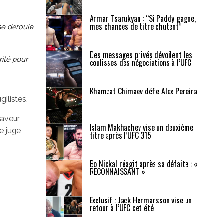
Arman Tsarukyan : “Si Paddy gagne,
mes chances de titre chutent”
se déroule
Des messages privés dévoilent les
rité pour
coulisses des négociations à l’UFC
Khamzat Chimaev défie Alex Pereira
ilistes.
faveur
Islam Makhachev vise un deuxième
e juge
titre après l’UFC 315
Bo Nickal réagit après sa défaite : «
RECONNAISSANT »
Exclusif : Jack Hermansson vise un
retour à l’UFC cet été