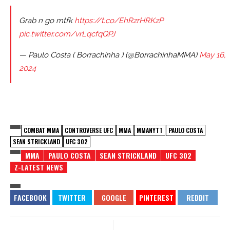
Grab n go mtfk
https://t.co/EhRzrHRKzP
pic.twitter.com/vrLqcfqQPJ
— Paulo Costa ( Borrachinha ) (@BorrachinhaMMA)
May 16,
2024
COMBAT MMA
CONTROVERSE UFC
MMA
MMANYTT
PAULO COSTA
SEAN STRICKLAND
UFC 302
MMA
PAULO COSTA
SEAN STRICKLAND
UFC 302
Z-LATEST NEWS