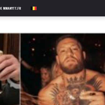
E MMANYTT.FR
FR