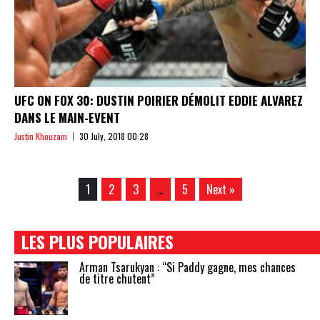
UFC ON FOX 30: DUSTIN POIRIER DÉMOLIT EDDIE ALVAREZ
DANS LE MAIN-EVENT
Justin Khouzam
30 July, 2018 00:28
1
2
3
…
5
Next »
LES PLUS POPULAIRES
Arman Tsarukyan : “Si Paddy gagne, mes chances
de titre chutent”