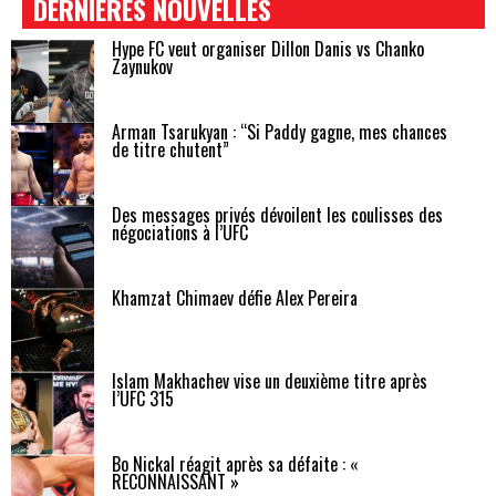
DERNIÈRES NOUVELLES
Hype FC veut organiser Dillon Danis vs Chanko
Zaynukov
Arman Tsarukyan : “Si Paddy gagne, mes chances
de titre chutent”
Des messages privés dévoilent les coulisses des
négociations à l’UFC
Khamzat Chimaev défie Alex Pereira
Islam Makhachev vise un deuxième titre après
l’UFC 315
Bo Nickal réagit après sa défaite : «
RECONNAISSANT »