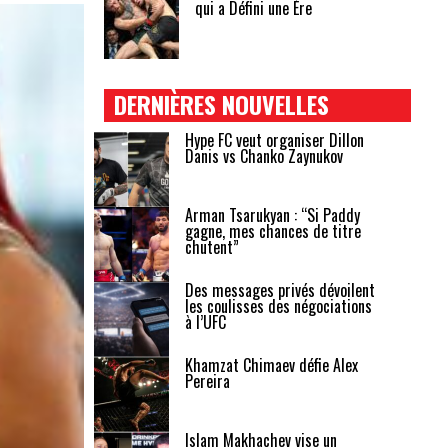
qui a Défini une Ère
DERNIÈRES NOUVELLES
Hype FC veut organiser Dillon
Danis vs Chanko Zaynukov
Arman Tsarukyan : “Si Paddy
gagne, mes chances de titre
chutent”
Des messages privés dévoilent
les coulisses des négociations
à l’UFC
Khamzat Chimaev défie Alex
Pereira
Islam Makhachev vise un