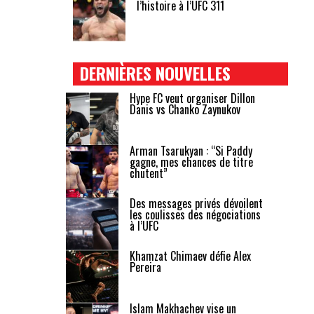
l’histoire à l’UFC 311
DERNIÈRES NOUVELLES
Hype FC veut organiser Dillon
Danis vs Chanko Zaynukov
Arman Tsarukyan : “Si Paddy
gagne, mes chances de titre
chutent”
Des messages privés dévoilent
les coulisses des négociations
à l’UFC
Khamzat Chimaev défie Alex
Pereira
Islam Makhachev vise un