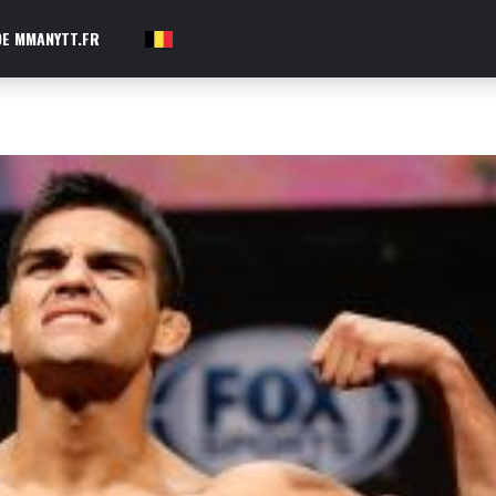
E MMANYTT.FR
FR