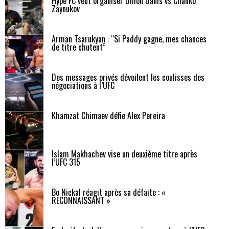
Hype FC veut organiser Dillon Danis vs Chanko
Zaynukov
Arman Tsarukyan : “Si Paddy gagne, mes chances
de titre chutent”
Des messages privés dévoilent les coulisses des
négociations à l’UFC
Khamzat Chimaev défie Alex Pereira
Islam Makhachev vise un deuxième titre après
l’UFC 315
Bo Nickal réagit après sa défaite : «
RECONNAISSANT »