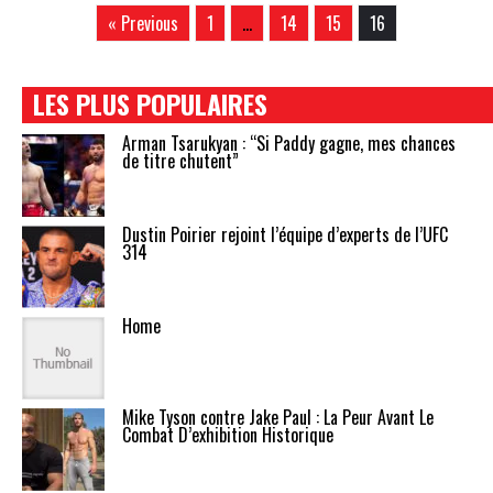
« Previous
1
…
14
15
16
LES PLUS POPULAIRES
Arman Tsarukyan : “Si Paddy gagne, mes chances
de titre chutent”
Dustin Poirier rejoint l’équipe d’experts de l’UFC
314
Home
Mike Tyson contre Jake Paul : La Peur Avant Le
Combat D’exhibition Historique