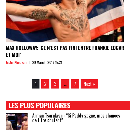
MAX HOLLOWAY: ‘CE N’EST PAS FINI ENTRE FRANKIE EDGAR
ET MOI’
Justin Khouzam
29 March, 2018 15:21
1
2
3
…
7
Next »
LES PLUS POPULAIRES
Arman Tsarukyan : “Si Paddy gagne, mes chances
de titre chutent”