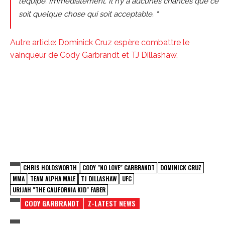
l’équipe. Immédiatement. Il n’y a aucunes chances que ce
soit quelque chose qui soit acceptable. “
Autre article: Dominick Cruz espère combattre le
vainqueur de Cody Garbrandt et TJ Dillashaw.
CHRIS HOLDSWORTH
CODY "NO LOVE" GARBRANDT
DOMINICK CRUZ
MMA
TEAM ALPHA MALE
TJ DILLASHAW
UFC
URIJAH "THE CALIFORNIA KID" FABER
CODY GARBRANDT
Z-LATEST NEWS