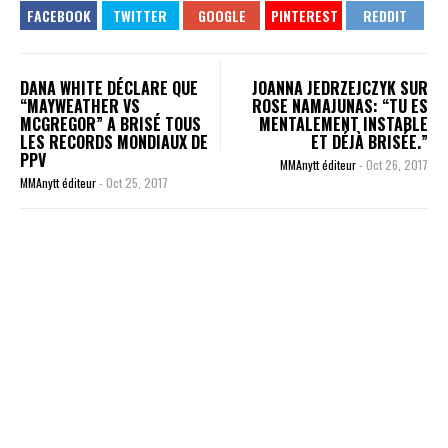
DANA WHITE DÉCLARE QUE
JOANNA JEDRZEJCZYK SUR
“MAYWEATHER VS
ROSE NAMAJUNAS: “TU ES
MCGREGOR” A BRISÉ TOUS
MENTALEMENT INSTABLE
LES RECORDS MONDIAUX DE
ET DÉJÀ BRISÉE.”
PPV
MMAnytt éditeur
-
Oct 26, 2017
MMAnytt éditeur
-
Oct 25, 2017