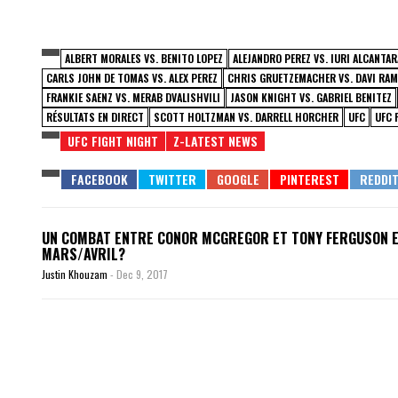
ALBERT MORALES VS. BENITO LOPEZ
ALEJANDRO PEREZ VS. IURI ALCANTAR
CARLS JOHN DE TOMAS VS. ALEX PEREZ
CHRIS GRUETZEMACHER VS. DAVI RA
FRANKIE SAENZ VS. MERAB DVALISHVILI
JASON KNIGHT VS. GABRIEL BENITEZ
RÉSULTATS EN DIRECT
SCOTT HOLTZMAN VS. DARRELL HORCHER
UFC
UFC 
UFC FIGHT NIGHT
Z-LATEST NEWS
UN COMBAT ENTRE CONOR MCGREGOR ET TONY FERGUSON 
MARS/AVRIL?
Justin Khouzam
-
Dec 9, 2017