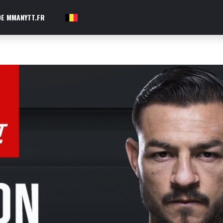
E MMANYTT.FR
FR