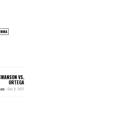
MMA
SWANSON VS.
ORTEGA
uzam
-
Dec 9, 2017