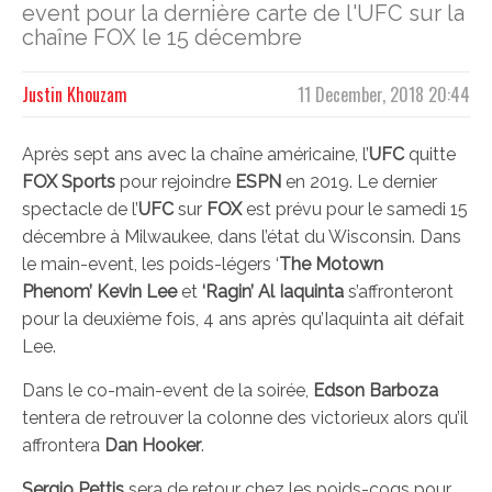
event pour la dernière carte de l'UFC sur la
chaîne FOX le 15 décembre
Justin Khouzam
11 December, 2018 20:44
Après sept ans avec la chaîne américaine, l’
UFC
quitte
FOX Sports
pour rejoindre
ESPN
en 2019. Le dernier
spectacle de l’
UFC
sur
FOX
est prévu pour le samedi 15
décembre à Milwaukee, dans l’état du Wisconsin. Dans
le main-event, les poids-légers ‘
The Motown
Phenom’ Kevin Lee
et
‘Ragin’ Al Iaquinta
s’affronteront
pour la deuxième fois, 4 ans après qu’Iaquinta ait défait
Lee.
Dans le co-main-event de la soirée,
Edson Barboza
tentera de retrouver la colonne des victorieux alors qu’il
affrontera
Dan Hooker
.
Sergio Pettis
sera de retour chez les poids-coqs pour