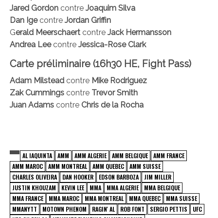
Jared Gordon
contre
Joaquim Silva
Dan Ige
contre
Jordan Griffin
G
erald Meerschaert
contre
Jack Hermansson
Andrea Lee
contre
Jessica-Rose Clark
Carte préliminaire (16h30 HE, Fight Pass)
Adam Milstead
contre
Mike Rodriguez
Zak Cummings
contre
Trevor Smith
Juan Adams
contre
Chris de la Rocha
AL IAQUINTA
AMM
AMM ALGERIE
AMM BELGIQUE
AMM FRANCE
AMM MAROC
AMM MONTREAL
AMM QUEBEC
AMM SUISSE
CHARLES OLIVEIRA
DAN HOOKER
EDSON BARBOZA
JIM MILLER
JUSTIN KHOUZAM
KEVIN LEE
MMA
MMA ALGERIE
MMA BELGIQUE
MMA FRANCE
MMA MAROC
MMA MONTREAL
MMA QUEBEC
MMA SUISSE
MMANYTT
MOTOWN PHENOM
RAGIN' AL
ROB FONT
SERGIO PETTIS
UFC