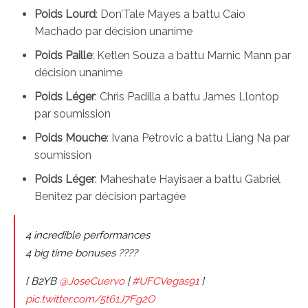
Poids Lourd
: Don’Tale Mayes a battu Caio
Machado par décision unanime
Poids Paille
: Ketlen Souza a battu Marnic Mann par
décision unanime
Poids Léger
: Chris Padilla a battu James Llontop
par soumission
Poids Mouche
: Ivana Petrovic a battu Liang Na par
soumission
Poids Léger
: Maheshate Hayisaer a battu Gabriel
Benitez par décision partagée
4 incredible performances
4 big time bonuses ????
[ B2YB
@JoseCuervo
|
#UFCVegas91
]
pic.twitter.com/5t61J7Fg2O