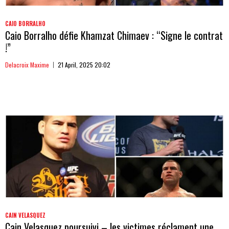
CAIO BORRALHO
Caio Borralho défie Khamzat Chimaev : “Signe le contrat
!”
Delacroix Maxime
21 April, 2025 20:02
CAIN VELASQUEZ
Cain Velasquez poursuivi – les victimes réclament une