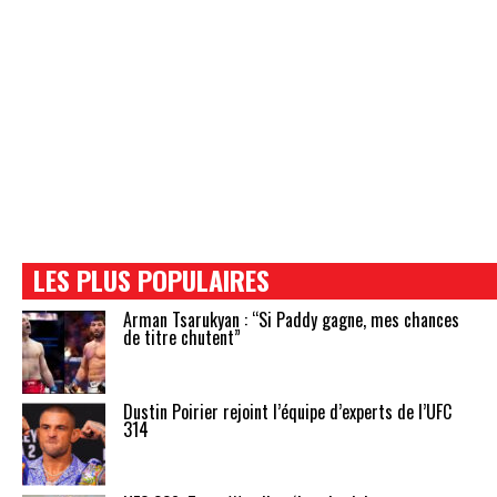
LES PLUS POPULAIRES
Arman Tsarukyan : “Si Paddy gagne, mes chances
de titre chutent”
Dustin Poirier rejoint l’équipe d’experts de l’UFC
314