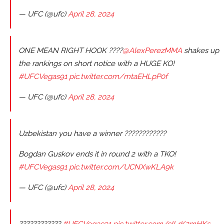
— UFC (@ufc)
April 28, 2024
ONE MEAN RIGHT HOOK ????
@AlexPerezMMA
shakes up
the rankings on short notice with a HUGE KO!
#UFCVegas91
pic.twitter.com/mtaEHLpP0f
— UFC (@ufc)
April 28, 2024
Uzbekistan you have a winner ????????????
Bogdan Guskov ends it in round 2 with a TKO!
#UFCVegas91
pic.twitter.com/UCNXwKLA9k
— UFC (@ufc)
April 28, 2024
????????????
#UFCVegas91
pic.twitter.com/cILrK2mHKs