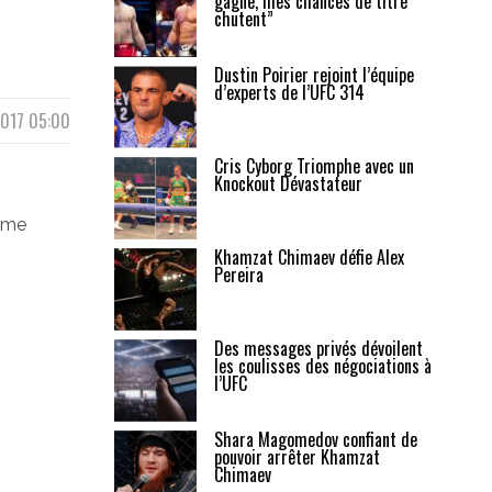
gagne, mes chances de titre
chutent”
Dustin Poirier rejoint l’équipe
d’experts de l’UFC 314
2017 05:00
Cris Cyborg Triomphe avec un
Knockout Dévastateur
ième
Khamzat Chimaev défie Alex
Pereira
Des messages privés dévoilent
les coulisses des négociations à
l’UFC
Shara Magomedov confiant de
pouvoir arrêter Khamzat
Chimaev