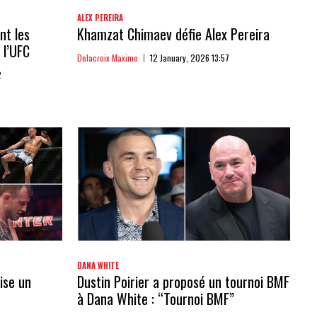
ALEX PEREIRA
nt les
Khamzat Chimaev défie Alex Pereira
 l’UFC
Delacroix Maxime
12 January, 2026 13:57
2
DANA WHITE
ise un
Dustin Poirier a proposé un tournoi BMF
à Dana White : “Tournoi BMF”