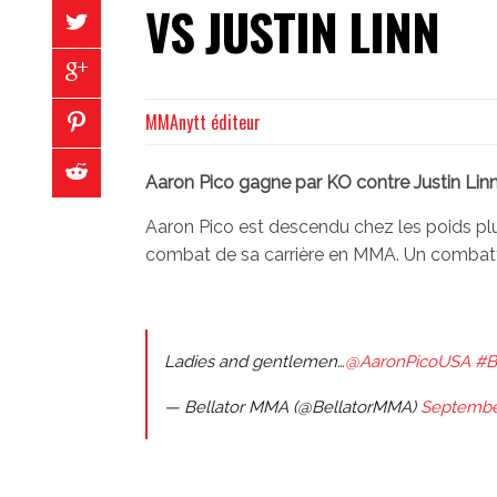
VS JUSTIN LINN
MMAnytt éditeur
Aaron Pico gagne par KO contre Justin Linn
Aaron Pico est descendu chez les poids p
combat de sa carrière en MMA. Un combattan
Ladies and gentlemen…
@AaronPicoUSA
#B
— Bellator MMA (@BellatorMMA)
September