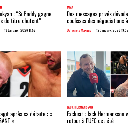
AN
MMA
kyan : “Si Paddy gagne,
Des messages privés dévoile
 de titre chutent”
coulisses des négociations à
13 January, 2026 11:57
Delacroix Maxime
12 January, 2026 19:3
JACK HERMANSSON
agit après sa défaite : «
Exclusif : Jack Hermansson v
SANT »
retour à l’UFC cet été