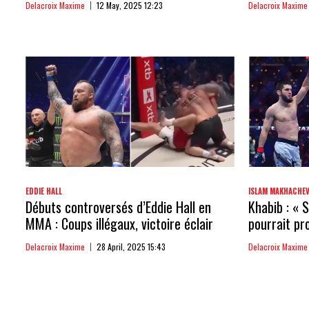
Delacroix Maxime
12 May, 2025 12:23
Delacroix Maxime
EDDIE HALL
ISLAM MAKHACHE
Débuts controversés d’Eddie Hall en
Khabib : « 
MMA : Coups illégaux, victoire éclair
pourrait pr
Delacroix Maxime
28 April, 2025 15:43
Delacroix Maxime