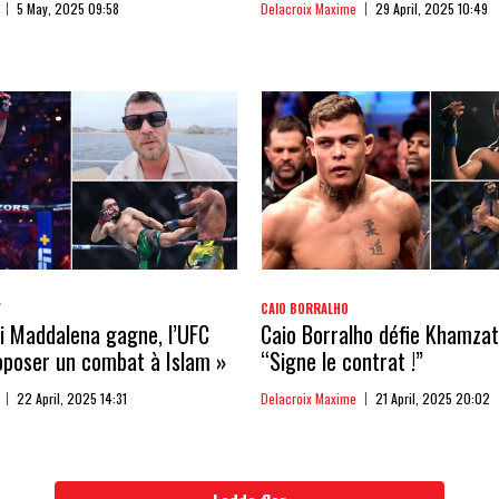
5 May, 2025 09:58
Delacroix Maxime
29 April, 2025 10:49
V
CAIO BORRALHO
Si Maddalena gagne, l’UFC
Caio Borralho défie Khamzat
oposer un combat à Islam »
“Signe le contrat !”
22 April, 2025 14:31
Delacroix Maxime
21 April, 2025 20:02