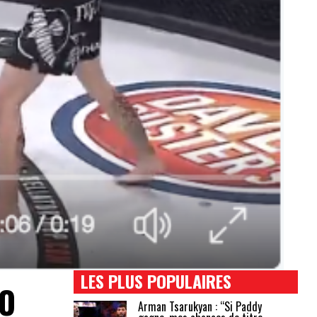
LES PLUS POPULAIRES
CO
Arman Tsarukyan : “Si Paddy