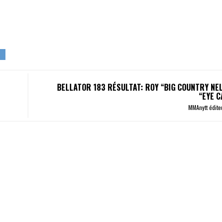
BELLATOR 183 RÉSULTAT: ROY “BIG COUNTRY NEL
“EYE C
MMAnytt édite