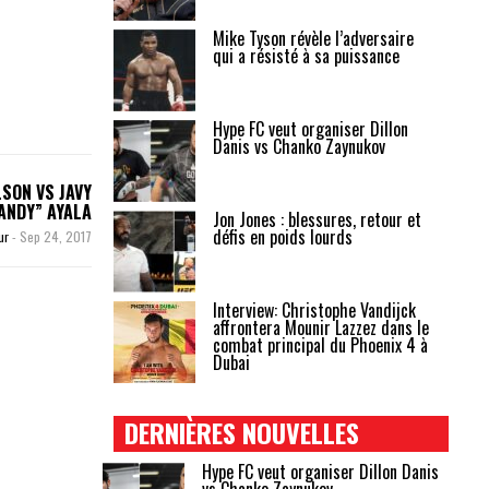
Mike Tyson révèle l’adversaire
qui a résisté à sa puissance
Hype FC veut organiser Dillon
Danis vs Chanko Zaynukov
SON VS JAVY
ANDY” AYALA
Jon Jones : blessures, retour et
défis en poids lourds
ur
-
Sep 24, 2017
Interview: Christophe Vandijck
affrontera Mounir Lazzez dans le
combat principal du Phoenix 4 à
Dubai
DERNIÈRES NOUVELLES
Hype FC veut organiser Dillon Danis
vs Chanko Zaynukov