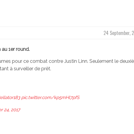
24 September, 
 au 1er round.
lumes pour ce combat contre Justin Linn. Seulement le deux
t à surveiller de prêt.
ellator183
pic.twitter.com/kp5mHl7pfS
 24, 2017