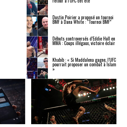
retour à l’UFC cet été
Dustin Poirier a proposé un tournoi
BMF à Dana White : “Tournoi BMF”
Débuts controversés d’Eddie Hall en
MMA : Coups illégaux, victoire éclair
Khabib : « Si Maddalena gagne, l’UFC
pourrait proposer un combat à Islam
»