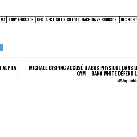
MMA
TONY FERGUSON
UFC
UFC FIGHT NIGHT 119: MACHIDA VS BRUNSON.
UFC FIGHT
M ALPHA
MICHAEL BISPING ACCUSÉ D’ABUS PHYSIQUE DANS U
GYM – DANA WHITE DÉFEND 
MMAnytt édit