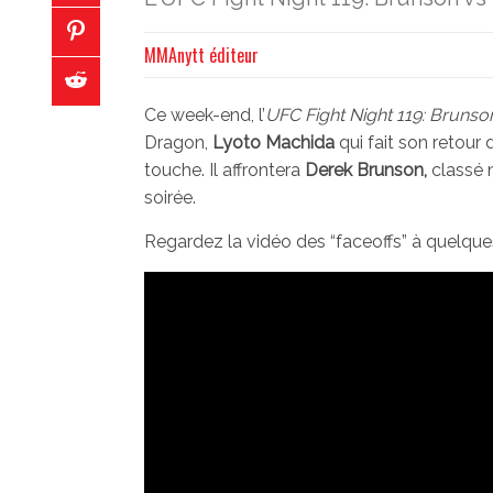
MMAnytt éditeur
Ce week-end, l’
UFC Fight Night 119:
Brunson
Dragon,
Lyoto Machida
qui fait son retour
touche. Il affrontera
Derek Brunson,
classé 
soirée.
Regardez la vidéo des “faceoffs” à quelque