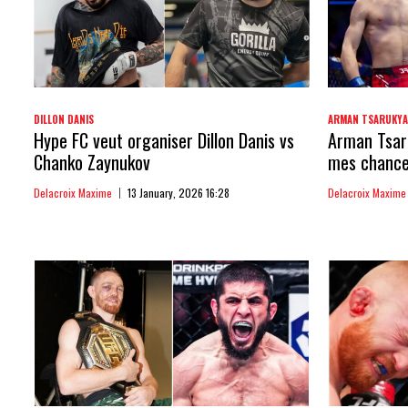
DILLON DANIS
ARMAN TSARUKY
Hype FC veut organiser Dillon Danis vs
Arman Tsaru
Chanko Zaynukov
mes chances
Delacroix Maxime
13 January, 2026 16:28
Delacroix Maxime