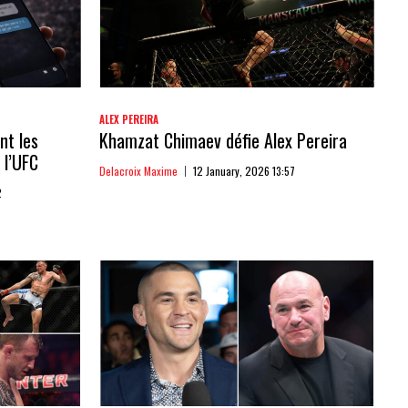
ALEX PEREIRA
nt les
Khamzat Chimaev défie Alex Pereira
 l’UFC
Delacroix Maxime
12 January, 2026 13:57
2