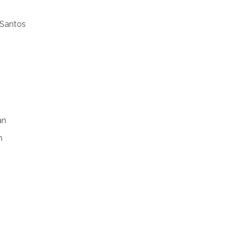
 Santos
an
n