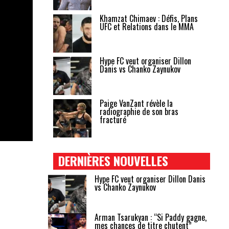
Khamzat Chimaev : Défis, Plans
UFC et Relations dans le MMA
Hype FC veut organiser Dillon
Danis vs Chanko Zaynukov
Paige VanZant révèle la
radiographie de son bras
fracturé
DERNIÈRES NOUVELLES
Hype FC veut organiser Dillon Danis
vs Chanko Zaynukov
Arman Tsarukyan : “Si Paddy gagne,
mes chances de titre chutent”