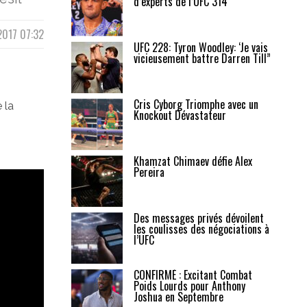
d’experts de l’UFC 314
2017 07:32
UFC 228: Tyron Woodley: ‘Je vais
vicieusement battre Darren Till”
Cris Cyborg Triomphe avec un
 la
Knockout Dévastateur
Khamzat Chimaev défie Alex
Pereira
Des messages privés dévoilent
les coulisses des négociations à
l’UFC
CONFIRMÉ : Excitant Combat
Poids Lourds pour Anthony
Joshua en Septembre