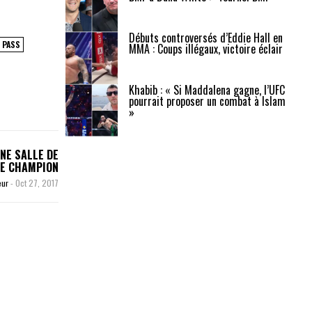
Débuts controversés d’Eddie Hall en
 PASS
MMA : Coups illégaux, victoire éclair
Khabib : « Si Maddalena gagne, l’UFC
pourrait proposer un combat à Islam
»
NE SALLE DE
LE CHAMPION
eur
-
Oct 27, 2017