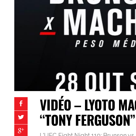
VIDÉO – LYOTO M
“TONY FERGUSON”
L'UFC Fight Night 119: Brunson vs