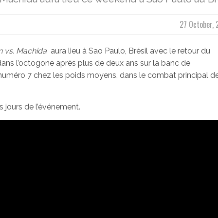
27 October, 
 vs.
Machida
aura lieu à Sao Paulo, Brésil avec le retour du
 dans l’octogone après plus de deux ans sur la banc de
numéro 7 chez les poids moyens, dans le combat principal de
s jours de l’événement.