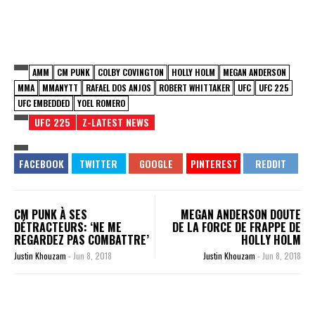
AMM
CM PUNK
COLBY COVINGTON
HOLLY HOLM
MEGAN ANDERSON
MMA
MMANYTT
RAFAEL DOS ANJOS
ROBERT WHITTAKER
UFC
UFC 225
UFC EMBEDDED
YOEL ROMERO
UFC 225
Z-LATEST NEWS
CM PUNK À SES
MEGAN ANDERSON DOUTE
DÉTRACTEURS: ‘NE ME
DE LA FORCE DE FRAPPE DE
REGARDEZ PAS COMBATTRE’
HOLLY HOLM
Justin Khouzam
-
Jun 8, 2018
Justin Khouzam
-
Jun 8, 2018