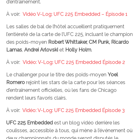
d’entraînement.
À voir:
Vidéo V-Log: UFC 225 Embedded – Épisode 1
Les salles de bal de l’hôtel accueillent pratiquement
l’entièreté de la carte de l’UFC 225, incluant le champion
des poids-moyen
Robert Whittaker,
CM Punk,
Ricardo
Lamas
,
Andrei Arlovski
et
Holly Holm
.
À voir:
Vidéo: V-Log: UFC 225 Embedded Épisode 2
Le challenger pour le titre des poids-moyen
Yoel
Romero
rejoint les stars de la carte pour les séances
d’entraînement officielles, où les fans de Chicago
rendent leurs favoris clairs.
À voir:
Vidéo: V-Log: UFC 225 Embedded Épisode 3
UFC 225 Embedded
est un blog vidéo derrière les
coulisses, accessible à tous, qui mène à l’événement où
deux championnats du monde seront disputés le