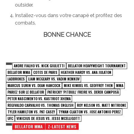
outsider.
Installez-vous dans votre canapé et profitez des
combats.
BONNE CHANCE
ANDRE FIALHO VS. NICK GIULIETTI
BELLATOR HEAVYWEIGHT TOURNAMENT
BELLATOR MMA
COTES DE PARIS
HEATHER HARDY VS. ANA JULATON
LADBROKES
LIAM MCGEARY VS. VADIM NEMKOV
MARCUS SURIN VS. DEAN HANCOCK
MIKE KIMBEL VS. GEOFFREY THEN
MMA
PARIEZ SUR LE BELLATOR
PATRICKY 'PITBULL' FREIRE VS. DEREK CAMPOSÀ
PETER NASCIMENTO VS. KASTRIOT XHEMA
REGIVALDO CARVALHO VS. THOMAS ENGLISH
ROY NELSON VS. MATT MITRIONE
TYLER HAMILTON VS. PAT CASEY
TYWAN CLAXTON VS. JOSE ANTONIO PEREZ
UFC
VINICIUS DE JESUS VS. JESSE MCELLIGOTT
BELLATOR MMA
Z-LATEST NEWS