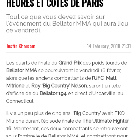
HEURES ET COTES DE PARIS
Tout ce que vous devez savoir sur
l'événement du Bellator MMA qui aura lieu
ce vendredi.
Justin Khouzam
14 February, 2018 21:31
Les quarts de finale du
Grand Prix
des poids lourds de
Bellator MMA
se poursuivront le vendredi 16 février,
alors que les anciens combattants de l’
UFC
,
Matt
Mitrione
et
Roy ‘Big Country’ Nelson
, seront en tête
d’affiche de du
Bellator 194
en direct d’Uncasville au
Connecticut.
Il y a un peu plus de cinq ans, ‘Big Country’ avait TKO
Mitrione durant l’épisode finale de
The Ultimate Fighter
16
. Maintenant, ces deux combattants se retrouveront
sous l’ombrelle de Bellator MMA, et combattront pour