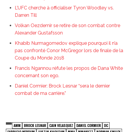
L’UFC cherche à officialiser Tyron Woodley vs.
Darren Till
Volkan Oezdemir se retire de son combat contre
Alexander Gustafsson
Khabib Nurmagomedov explique pourquoi il n’a
pas confronté Conor McGregor lors de finale de la
Coupe du Monde 2018
Francis Ngannou réfute les propos de Dana White
concernant son ego.
Daniel Cormier: Brock Lesnar “sera le dernier
combat de ma carrière.”
AMM
BROCK LESNAR
CAIN VELASQUEZ
DANIEL CORMIER
DC
FABRICIO WERDUM
JUSTIN KHOUZAM
MMA
MMANYTT
NORMAN SMILEY