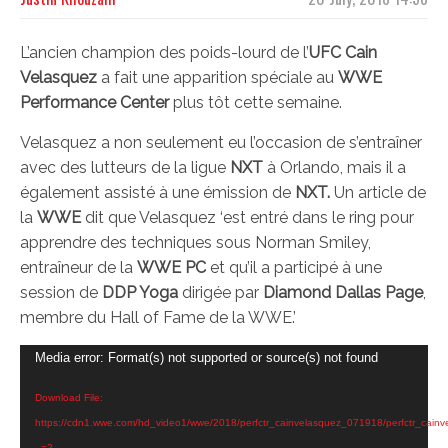
L’ancien champion des poids-lourd de l’
UFC
Cain
Velasquez
a fait une apparition spéciale au
WWE
Performance Center
plus tôt cette semaine.
Velasquez a non seulement eu l’occasion de s’entraîner
avec des lutteurs de la ligue
NXT
à Orlando, mais il a
également assisté à une émission de
NXT.
Un article de
la
WWE
dit que Velasquez ‘est entré dans le ring pour
apprendre des techniques sous Norman Smiley,
entraîneur de la
WWE PC
et qu’il a participé à une
session de
DDP Yoga
dirigée par
Diamond Dallas Page
,
membre du Hall of Fame de la WWE.’
Video
Media error: Format(s) not supported or source(s) not found
Player
Download File:
https://cdn1.wwe.com/hd_video1/wwe/2018/perfctr_cainvelasquez_071918/perfctr_ca
_=2