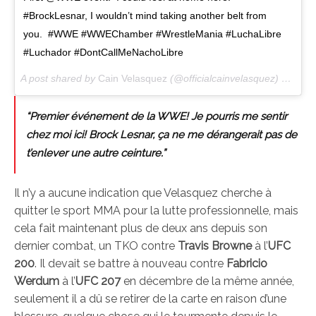
#BrockLesnar, I wouldn’t mind taking another belt from
you. #WWE #WWEChamber #WrestleMania #LuchaLibre
#Luchador #DontCallMeNachoLibre
A post shared by
Cain Velasquez
(@officialcainvelasquez) on
Feb 
“Premier événement de la WWE! Je pourris me sentir
chez moi ici! Brock Lesnar, ça ne me dérangerait pas de
t’enlever une autre ceinture.”
Il n’y a aucune indication que Velasquez cherche à
quitter le sport MMA pour la lutte professionnelle, mais
cela fait maintenant plus de deux ans depuis son
dernier combat, un TKO contre
Travis Browne
à l’
UFC
200
. Il devait se battre à nouveau contre
Fabricio
Werdum
à l’
UFC 207
en décembre de la même année,
seulement il a dû se retirer de la carte en raison d’une