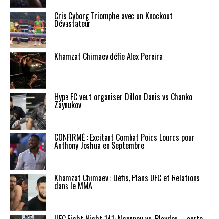
Cris Cyborg Triomphe avec un Knockout
Dévastateur
Khamzat Chimaev défie Alex Pereira
Hype FC veut organiser Dillon Danis vs Chanko
Zaynukov
CONFIRMÉ : Excitant Combat Poids Lourds pour
Anthony Joshua en Septembre
Khamzat Chimaev : Défis, Plans UFC et Relations
dans le MMA
UFC Fight Night 141: Ngannou vs. Blaydes – carte