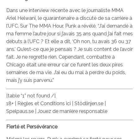
Dans une interview récente avec le journaliste MMA
Ariel Helwani, le quarantenaire a discuté de sa carrière à
l’UFC. Sur The MMA Hour, Punk a révélé, “J’ai demandé à
ma femme l’autre jour si j’avais 35 ans quand j’ai fait mes
débuts à l’UFC ? Et elle a dit, ‘Oh non, tu avais 36 ou 37
ans.’ Qu’est-ce que je pensais ? Je suis content de l’avoir
fait. Je ne regrette rien. Cependant, combattre à
Chicago était une erreur car ce furent les deux pires
semaines de ma vie. J’ai eu du mal à perdre du poids,
mais j’y suis parvenu.”
[table “1” not found /]
18+ | Règles et Conditions ici | Stödlinjen.se |
Spelpaus.se | Jouez de manière responsable
Fierté et Persévérance