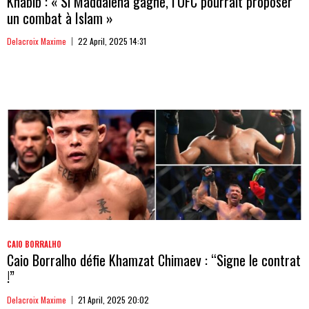
Khabib : « Si Maddalena gagne, l’UFC pourrait proposer
un combat à Islam »
Delacroix Maxime
22 April, 2025 14:31
CAIO BORRALHO
Caio Borralho défie Khamzat Chimaev : “Signe le contrat
!”
Delacroix Maxime
21 April, 2025 20:02