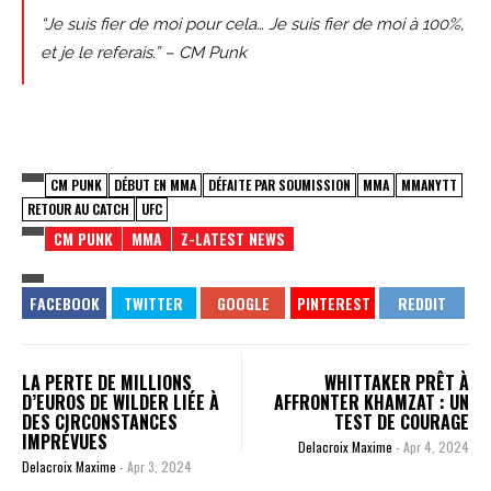
“Je suis fier de moi pour cela… Je suis fier de moi à 100%,
et je le referais.” – CM Punk
CM PUNK
DÉBUT EN MMA
DÉFAITE PAR SOUMISSION
MMA
MMANYTT
RETOUR AU CATCH
UFC
CM PUNK
MMA
Z-LATEST NEWS
LA PERTE DE MILLIONS
WHITTAKER PRÊT À
D’EUROS DE WILDER LIÉE À
AFFRONTER KHAMZAT : UN
DES CIRCONSTANCES
TEST DE COURAGE
IMPRÉVUES
Delacroix Maxime
-
Apr 4, 2024
Delacroix Maxime
-
Apr 3, 2024