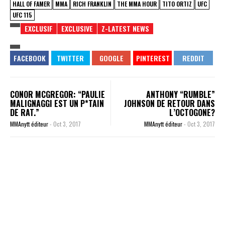
HALL OF FAMER
MMA
RICH FRANKLIN
THE MMA HOUR
TITO ORTIZ
UFC
UFC 115
EXCLUSIF
EXCLUSIVE
Z-LATEST NEWS
CONOR MCGREGOR: “PAULIE
ANTHONY “RUMBLE”
MALIGNAGGI EST UN P*TAIN
JOHNSON DE RETOUR DANS
DE RAT.”
L’OCTOGONE?
MMAnytt éditeur
-
Oct 3, 2017
MMAnytt éditeur
-
Oct 3, 2017