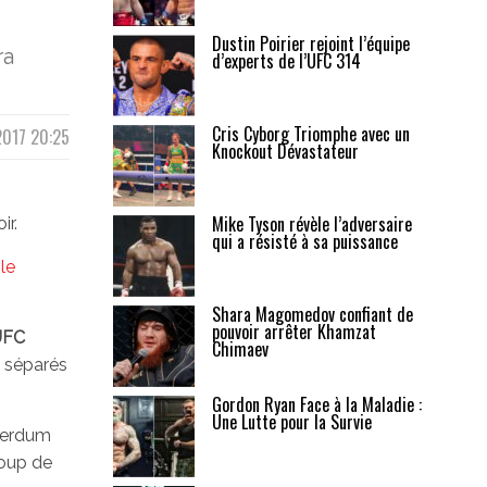
Dustin Poirier rejoint l’équipe
ra
d’experts de l’UFC 314
Cris Cyborg Triomphe avec un
2017 20:25
Knockout Dévastateur
Mike Tyson révèle l’adversaire
ir.
qui a résisté à sa puissance
le
Shara Magomedov confiant de
pouvoir arrêter Khamzat
UFC
Chimaev
t séparés
Gordon Ryan Face à la Maladie :
Une Lutte pour la Survie
 Werdum
coup de