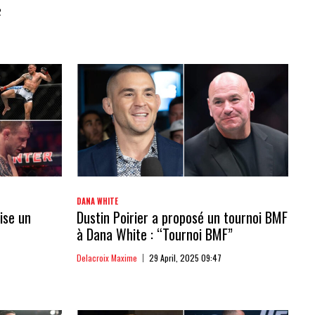
2
DANA WHITE
ise un
Dustin Poirier a proposé un tournoi BMF
à Dana White : “Tournoi BMF”
Delacroix Maxime
29 April, 2025 09:47