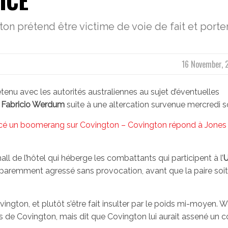
ICE
on prétend être victime de voie de fait et porte
16 November, 
etenu avec les autorités australiennes au sujet d’éventuelles
d
Fabricio Werdum
suite à une altercation survenue mercredi so
lancé un boomerang sur Covington – Covington répond à Jones 
ll de l’hôtel qui héberge les combattants qui participent à l’
pparemment agressé sans provocation, avant que la paire soi
ngton, et plutôt s’être fait insulter par le poids mi-moyen.
ns de Covington, mais dit que Covington lui aurait assené un 