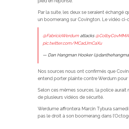
pied en réponse.
Par la suite, les deux se seraient échangé q
un boomerang sur Covington. Le vidéo ci-
@FabricioWerdum
attacks
@ColbyCovMMA
pic.twitter.com/MCadJmCaXu
— Dan Hangman Hooker (@danthehangma
Nos sources nous ont confirmés que Covingto
entend porter plainte contre Werdum pour v
Selon ces mêmes sources, la police aurait r
de plusieurs vidéos de sécurité.
Werdume affrontera Marcin Tybura samedi soi
pas le droit à son boomerang dans l’Octog