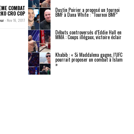
IÈME COMBAT
Dustin Poirier a proposé un tournoi
RKO CRO COP
BMF à Dana White : “Tournoi BMF”
eur
-
Nov 16, 2017
Débuts controversés d’Eddie Hall en
MMA : Coups illégaux, victoire éclair
Khabib : « Si Maddalena gagne, l’UFC
pourrait proposer un combat à Islam
»