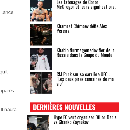
Les tatouages de Conor
McGregor et leurs significations.
m lance
Khamzat Chimaev défie Alex
Pereira
Khabib Nurmagomedov fier de la
Russie dans la Coupe du Monde
u’il
CM Punk sur sa carrière UFC :
“Les deux pires semaines de ma
vie”
emparés
DERNIÈRES NOUVELLES
l n’aura
Hype FC veut organiser Dillon Danis
vs Chanko Zaynukov