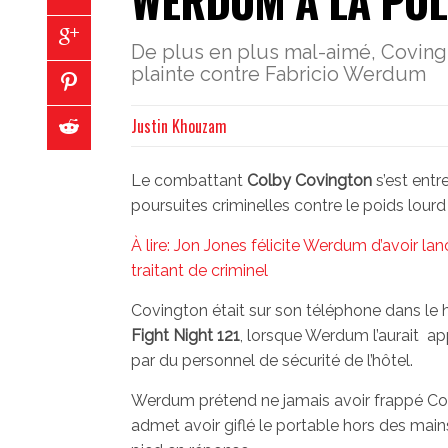
WERDUM À LA POL
De plus en plus mal-aimé, Covingt
plainte contre Fabricio Werdum
Justin Khouzam
Le combattant
Colby Covington
s’est entr
poursuites criminelles contre le poids lour
À lire: Jon Jones félicite Werdum d’avoir 
traitant de criminel
Covington était sur son téléphone dans le ha
Fight Night 121
, lorsque Werdum l’aurait a
par du personnel de sécurité de l’hôtel.
Werdum prétend ne jamais avoir frappé Covi
admet avoir giflé le portable hors des mai