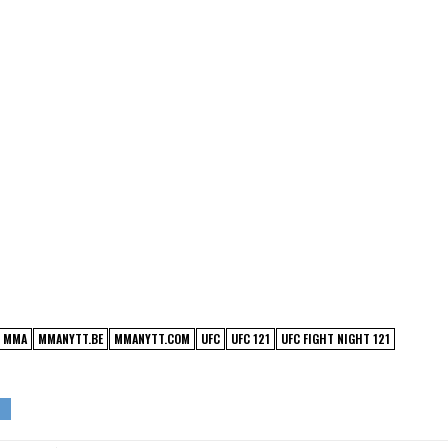
MMA
MMANYTT.BE
MMANYTT.COM
UFC
UFC 121
UFC FIGHT NIGHT 121