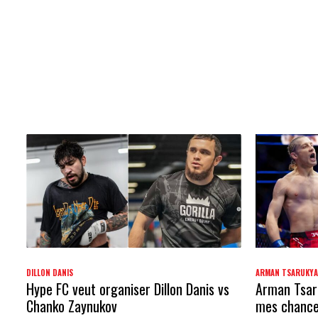
DILLON DANIS
ARMAN TSARUKY
Hype FC veut organiser Dillon Danis vs
Arman Tsaru
Chanko Zaynukov
mes chances