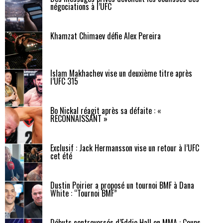
négociations à l’UFC
Khamzat Chimaev défie Alex Pereira
Islam Makhachev vise un deuxième titre après
l’UFC 315
Bo Nickal réagit après sa défaite : «
RECONNAISSANT »
Exclusif : Jack Hermansson vise un retour à l’UFC
cet été
Dustin Poirier a proposé un tournoi BMF à Dana
White : “Tournoi BMF”
Débuts controversés d’Eddie Hall en MMA : Coups