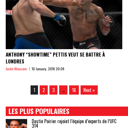
ANTHONY “SHOWTIME” PETTIS VEUT SE BATTRE À
LONDRES
Justin Khouzam
10 January, 2018 20:09
1
2
3
…
16
Next »
LES PLUS POPULAIRES
Dustin Poirier rejoint l’équipe d’experts de l’UFC
314