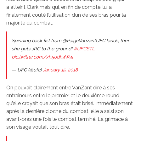
a atteint Clark mais qui, en fin de compte, lui a
finalement coûté l’utilisation d’un de ses bras pour la
majorité du combat.
Spinning back fist from @PaigeVanzantUFC lands, then
she gets JRC to the ground!
#UFCSTL
pic.twitter.com/xh50dh4W4t
— UFC (@ufc)
January 15, 2018
On pouvait clairement entre VanZant dire à ses
entraîneurs entre le premier et le deuxième round
qu’elle croyait que son bras était brisé. Immédiatement
après la dernière cloche du combat, elle a saisi son
avant-bras une fois le combat terminé. La grimace à
son visage voulait tout dire.