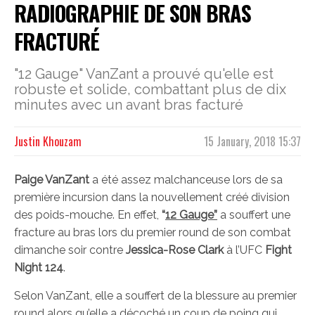
RADIOGRAPHIE DE SON BRAS
FRACTURÉ
"12 Gauge" VanZant a prouvé qu'elle est
robuste et solide, combattant plus de dix
minutes avec un avant bras facturé
Justin Khouzam
15 January, 2018 15:37
Paige VanZant
a été assez malchanceuse lors de sa
première incursion dans la nouvellement créé division
des poids-mouche. En effet,
“
12 Gauge”
a souffert une
fracture au bras lors du premier round de son combat
dimanche soir contre
Jessica-Rose Clark
à l’UFC
Fight
Night 124
.
Selon VanZant, elle a souffert de la blessure au premier
round alors qu’elle a décoché un coup de poing qui