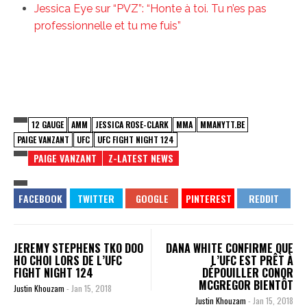
Jessica Eye sur “PVZ”: “Honte à toi. Tu n’es pas
professionnelle et tu me fuis”
12 GAUGE
AMM
JESSICA ROSE-CLARK
MMA
MMANYTT.BE
PAIGE VANZANT
UFC
UFC FIGHT NIGHT 124
PAIGE VANZANT
Z-LATEST NEWS
JEREMY STEPHENS TKO DOO
DANA WHITE CONFIRME QUE
HO CHOI LORS DE L’UFC
L’UFC EST PRÊT À
FIGHT NIGHT 124
DÉPOUILLER CONOR
MCGREGOR BIENTÔT
Justin Khouzam
-
Jan 15, 2018
Justin Khouzam
-
Jan 15, 2018