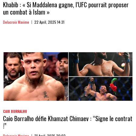
Khabib : « Si Maddalena gagne, l’UFC pourrait proposer
un combat à Islam »
Delacroix Maxime
22 April, 2025 14:31
CAIO BORRALHO
Caio Borralho défie Khamzat Chimaev : “Signe le contrat
!”
Delacroix Maxime
21 April, 2025 20:02