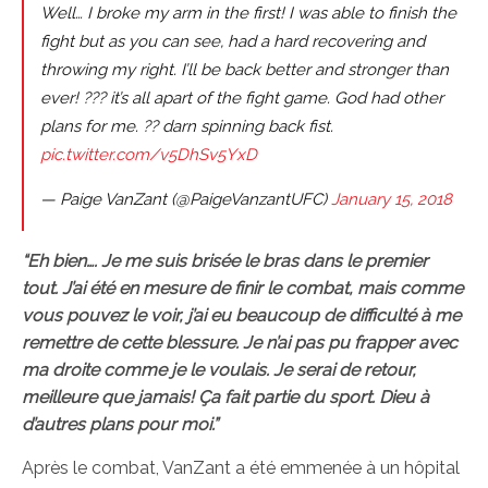
Well… I broke my arm in the first! I was able to finish the
fight but as you can see, had a hard recovering and
throwing my right. I’ll be back better and stronger than
ever! ??? it’s all apart of the fight game. God had other
plans for me. ?? darn spinning back fist.
pic.twitter.com/v5DhSv5YxD
— Paige VanZant (@PaigeVanzantUFC)
January 15, 2018
“Eh bien…. Je me suis brisée le bras dans le premier
tout. J’ai été en mesure de finir le combat, mais comme
vous pouvez le voir, j’ai eu beaucoup de difficulté à me
remettre de cette blessure. Je n’ai pas pu frapper avec
ma droite comme je le voulais. Je serai de retour,
meilleure que jamais! Ça fait partie du sport. Dieu à
d’autres plans pour moi.”
Après le combat, VanZant a été emmenée à un hôpital