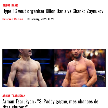
DILLON DANIS
Hype FC veut organiser Dillon Danis vs Chanko Zaynukov
Delacroix Maxime
13 January, 2026 16:28
ARMAN TSARUKYAN
Arman Tsarukyan : “Si Paddy gagne, mes chances de
titre chutent”