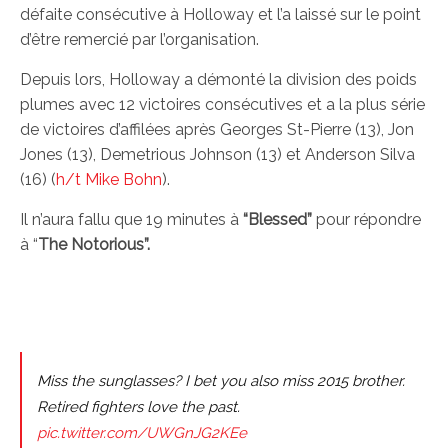
défaite consécutive à Holloway et l’a laissé sur le point
d’être remercié par l’organisation.
Depuis lors, Holloway a démonté la division des poids
plumes avec 12 victoires consécutives et a la plus série
de victoires d’affilées après Georges St-Pierre (13), Jon
Jones (13), Demetrious Johnson (13) et Anderson Silva
(16) (
h/t Mike Bohn
).
Il n’aura fallu que 19 minutes à
“Blessed”
pour répondre
à “
The Notorious”.
Miss the sunglasses? I bet you also miss 2015 brother.
Retired fighters love the past.
pic.twitter.com/UWGnJG2KEe