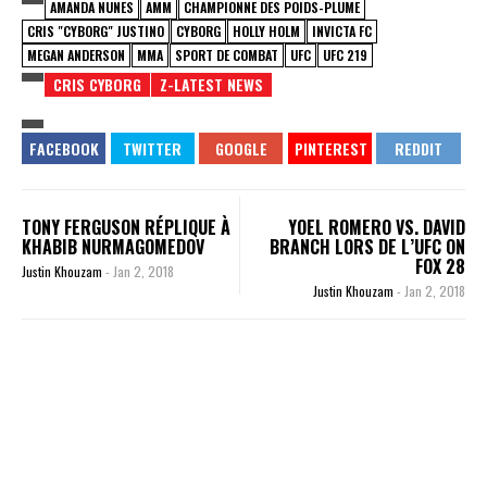
AMANDA NUNES
AMM
CHAMPIONNE DES POIDS-PLUME
CRIS "CYBORG" JUSTINO
CYBORG
HOLLY HOLM
INVICTA FC
MEGAN ANDERSON
MMA
SPORT DE COMBAT
UFC
UFC 219
CRIS CYBORG
Z-LATEST NEWS
TONY FERGUSON RÉPLIQUE À
YOEL ROMERO VS. DAVID
KHABIB NURMAGOMEDOV
BRANCH LORS DE L’UFC ON
FOX 28
Justin Khouzam
-
Jan 2, 2018
Justin Khouzam
-
Jan 2, 2018