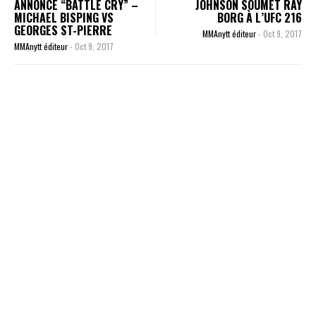
ANNONCE “BATTLE CRY” –
JOHNSON SOUMET RAY
MICHAEL BISPING VS
BORG À L’UFC 216
GEORGES ST-PIERRE
MMAnytt éditeur
-
Oct 9, 2017
MMAnytt éditeur
-
Oct 9, 2017