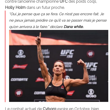
contre l’ancienne championne
UFC
des poids coqs,
Holly Holm
dans un futur proche.
“Oui, je pense que ça se fera. Ce n’est pas encore fait. Je
ne peux jamais prédire ce qu’il va se passer mais je pense
qu’on arrivera à le faire.” déclare
Dana white.
Le contrat actuel de
Cyborg
expire en Octobre, bien