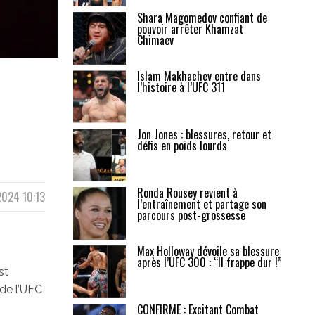
Shara Magomedov confiant de
pouvoir arrêter Khamzat
Chimaev
Islam Makhachev entre dans
l’histoire à l’UFC 311
Jon Jones : blessures, retour et
défis en poids lourds
Ronda Rousey revient à
2024 10:13
l’entraînement et partage son
parcours post-grossesse
Max Holloway dévoile sa blessure
après l’UFC 300 : “Il frappe dur !”
st
de l’UFC
CONFIRMÉ : Excitant Combat