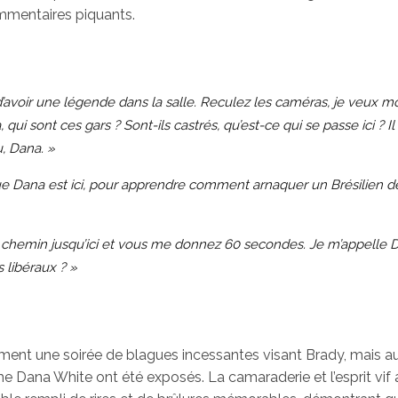
ommentaires piquants.
 d’avoir une légende dans la salle. Reculez les caméras, je veux mo
i sont ces gars ? Sont-ils castrés, qu’est-ce qui se passe ici ? Il é
, Dana. »
ue Dana est ici, pour apprendre comment arnaquer un Brésilien de
le chemin jusqu’ici et vous me donnez 60 secondes. Je m’appelle D
 libéraux ? »
ment une soirée de blagues incessantes visant Brady, mais au
ana White ont été exposés. La camaraderie et l’esprit vif a