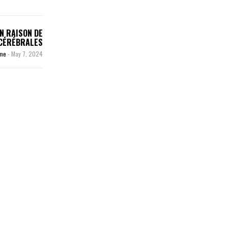
N RAISON DE
 CÉRÉBRALES
ime
-
May 7, 2024