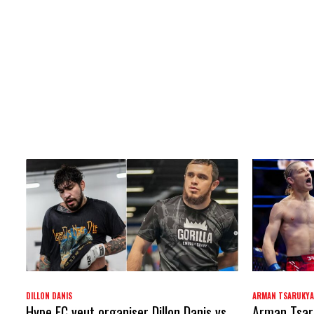
DILLON DANIS
ARMAN TSARUKY
Hype FC veut organiser Dillon Danis vs
Arman Tsaru