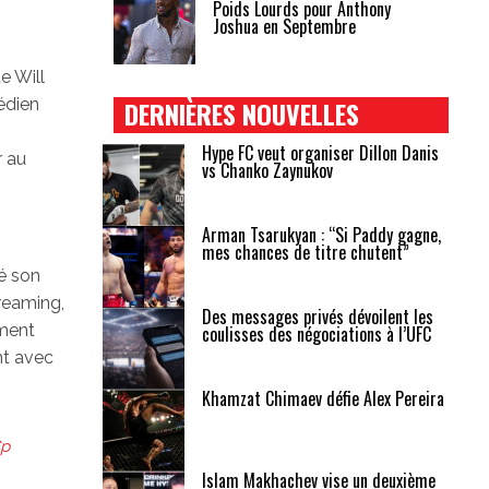
Poids Lourds pour Anthony
Joshua en Septembre
e Will
édien
DERNIÈRES NOUVELLES
Hype FC veut organiser Dillon Danis
r au
vs Chanko Zaynukov
Arman Tsarukyan : “Si Paddy gagne,
mes chances de titre chutent”
gé son
reaming,
Des messages privés dévoilent les
ement
coulisses des négociations à l’UFC
nt avec
Khamzat Chimaev défie Alex Pereira
Cp
Islam Makhachev vise un deuxième