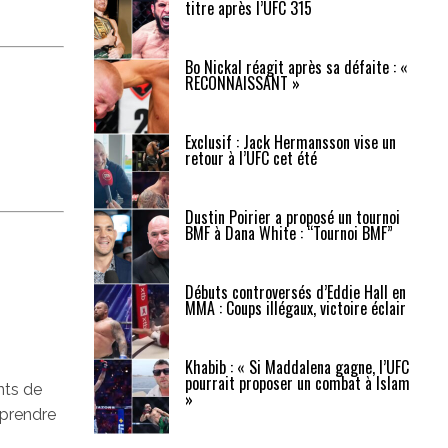
titre après l’UFC 315
Bo Nickal réagit après sa défaite : «
RECONNAISSANT »
Exclusif : Jack Hermansson vise un
retour à l’UFC cet été
Dustin Poirier a proposé un tournoi
BMF à Dana White : “Tournoi BMF”
Débuts controversés d’Eddie Hall en
MMA : Coups illégaux, victoire éclair
Khabib : « Si Maddalena gagne, l’UFC
pourrait proposer un combat à Islam
nts de
»
pprendre