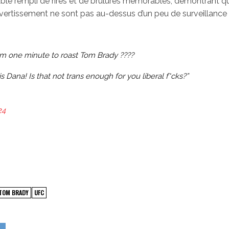
able rempli de rires et de brûlures mémorables, démontrant q
vertissement ne sont pas au-dessus d’un peu de surveillance
im one minute to roast Tom Brady ????
ana! Is that not trans enough for you liberal f*cks?”
24
TOM BRADY
UFC