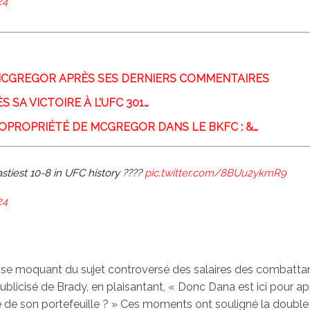
24
MCGREGOR APRÈS SES DERNIERS COMMENTAIRES
 SA VICTOIRE À L’UFC 301…
COPROPRIÉTÉ DE MCGREGOR DANS LE BKFC : &…
tiest 10-8 in UFC history ????
pic.twitter.com/8BUu2ykmR9
24
 se moquant du sujet controversé des salaires des combatta
publicisé de Brady, en plaisantant, « Donc Dana est ici pour a
é de son portefeuille ? » Ces moments ont souligné la double