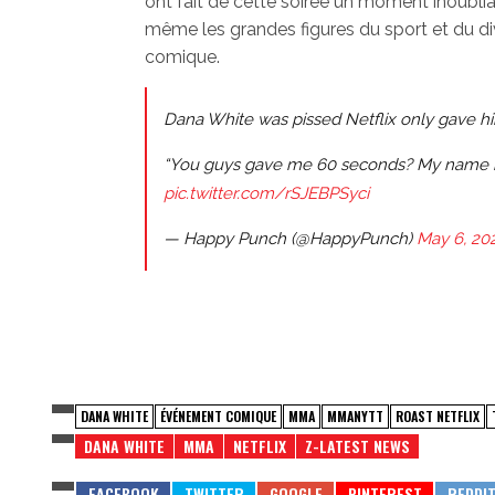
ont fait de cette soirée un moment inoubli
même les grandes figures du sport et du di
comique.
Dana White was pissed Netflix only gave h
“You guys gave me 60 seconds? My name is D
pic.twitter.com/rSJEBPSyci
— Happy Punch (@HappyPunch)
May 6, 20
DANA WHITE
ÉVÉNEMENT COMIQUE
MMA
MMANYTT
ROAST NETFLIX
DANA WHITE
MMA
NETFLIX
Z-LATEST NEWS