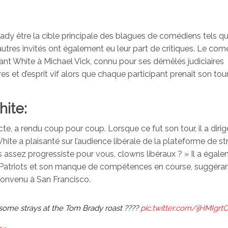
ady être la cible principale des blagues de comédiens tels qu
’autres invités ont également eu leur part de critiques. Le com
ant White à Michael Vick, connu pour ses démêlés judiciaires
es et d’esprit vif alors que chaque participant prenait son tou
hite:
, a rendu coup pour coup. Lorsque ce fut son tour, il a diri
te a plaisanté sur l’audience libérale de la plateforme de st
s assez progressiste pour vous, clowns libéraux ? » Il a égal
s Patriots et son manque de compétences en course, suggéra
convenu à San Francisco.
some strays at the Tom Brady roast ????
pic.twitter.com/ijHMIgrt