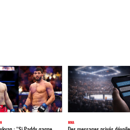
AN
MMA
kyan : “Si Paddy gagne,
Des messages privés dévoile