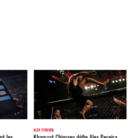
ALEX PEREIRA
nt les
Khamzat Chimaev défie Alex Pereira