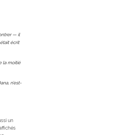
ntrer — il
tait écrit
 la moitié
ana, n’est-
ssi un
ffichés