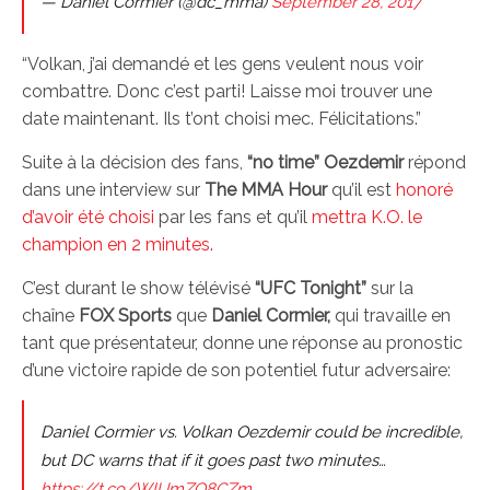
— Daniel Cormier (@dc_mma)
September 28, 2017
“Volkan, j’ai demandé et les gens veulent nous voir
combattre. Donc c’est parti! Laisse moi trouver une
date maintenant. Ils t’ont choisi mec. Félicitations.”
Suite à la décision des fans,
“no time” Oezdemir
répond
dans une interview sur
The MMA Hour
qu’il est
honoré
d’avoir été choisi
par les fans et qu’il
mettra K.O. le
champion en 2 minutes
.
C’est durant le show télévisé
“UFC Tonight”
sur la
chaîne
FOX Sports
que
Daniel Cormier,
qui travaille en
tant que présentateur, donne une réponse au pronostic
d’une victoire rapide de son potentiel futur adversaire:
Daniel Cormier vs. Volkan Oezdemir could be incredible,
but DC warns that if it goes past two minutes…
https://t.co/WIUmZQ8CZm