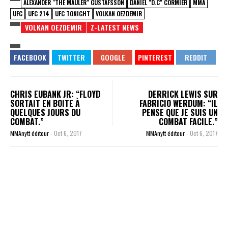
ALEXANDER "THE MAULER" GUSTAFSSON
DANIEL "D.C" CORMIER
MMA
UFC
UFC 214
UFC TONIGHT
VOLKAN OEZDEMIR
VOLKAN OEZDEMIR
Z-LATEST NEWS
CHRIS EUBANK JR: “FLOYD
DERRICK LEWIS SUR
SORTAIT EN BOITE À
FABRICIO WERDUM: “IL
QUELQUES JOURS DU
PENSE QUE JE SUIS UN
COMBAT.”
COMBAT FACILE.”
MMAnytt éditeur
-
Oct 6, 2017
MMAnytt éditeur
-
Oct 6, 2017