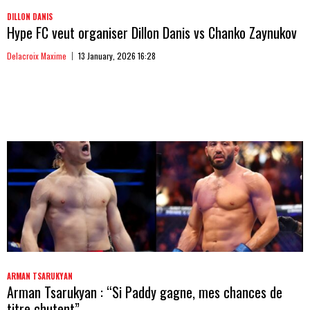
DILLON DANIS
Hype FC veut organiser Dillon Danis vs Chanko Zaynukov
Delacroix Maxime
13 January, 2026 16:28
ARMAN TSARUKYAN
Arman Tsarukyan : “Si Paddy gagne, mes chances de
titre chutent”