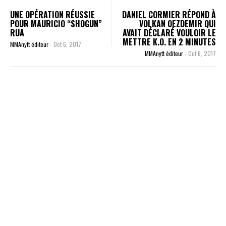
UNE OPÉRATION RÉUSSIE
DANIEL CORMIER RÉPOND À
POUR MAURICIO “SHOGUN”
VOLKAN OEZDEMIR QUI
RUA
AVAIT DÉCLARÉ VOULOIR LE
METTRE K.O. EN 2 MINUTES
MMAnytt éditeur
-
Oct 6, 2017
MMAnytt éditeur
-
Oct 6, 2017