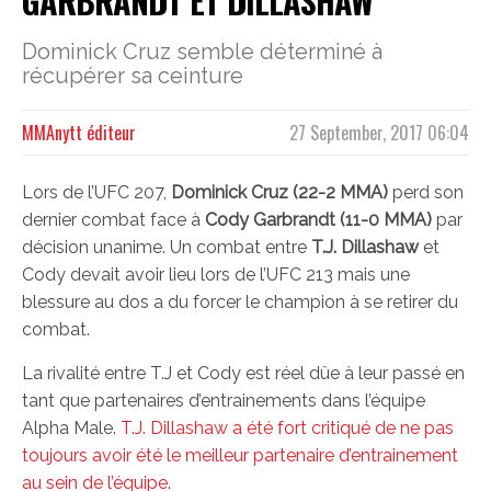
GARBRANDT ET DILLASHAW
Dominick Cruz semble déterminé à
récupérer sa ceinture
MMAnytt éditeur
27 September, 2017 06:04
Lors de l’UFC 207,
Dominick Cruz (22-2 MMA)
perd son
dernier combat face à
Cody Garbrandt (11-0 MMA)
par
décision unanime. Un combat entre
T.J. Dillashaw
et
Cody devait avoir lieu lors de l’UFC 213 mais une
blessure au dos a du forcer le champion à se retirer du
combat.
La rivalité entre T.J et Cody est réel dûe à leur passé en
tant que partenaires d’entrainements dans l’équipe
Alpha Male.
T.J. Dillashaw a été fort critiqué de ne pas
toujours avoir été le meilleur partenaire d’entrainement
au sein de l’équipe
.