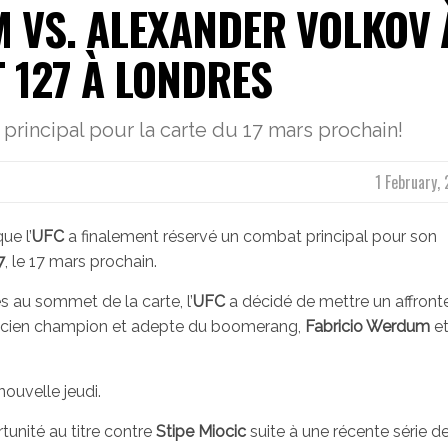
 VS. ALEXANDER VOLKOV 
T 127 À LONDRES
rincipal pour la carte du 17 mars prochain!
1 February,
ue l’
UFC
a finalement réservé un combat principal pour son
7
, le 17 mars prochain.
s au sommet de la carte, l’
UFC
a décidé de mettre un affron
’ancien champion et adepte du boomerang,
Fabricio Werdum
e
nouvelle jeudi.
unité au titre contre
Stipe Miocic
suite à une récente série d