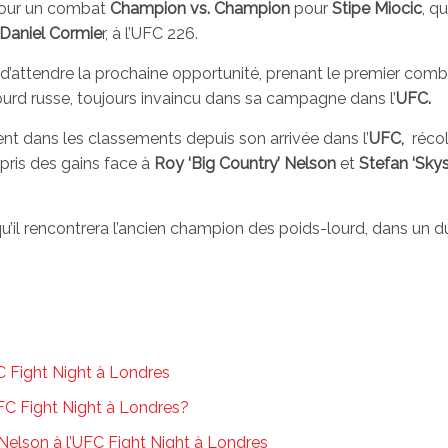
our un combat
Champion vs. Champion
pour
Stipe Miocic
, qu
Daniel Cormie
r, à l’UFC 226.
t d’attendre la prochaine opportunité, prenant le premier com
s-lourd russe, toujours invaincu dans sa campagne dans l’
UFC.
t dans les classements depuis son arrivée dans l’
UFC,
récol
pris des gains face à
Roy ‘Big Country’ Nelson
et
Stefan ‘Sky
qu’il rencontrera l’ancien champion des poids-lourd, dans un d
FC Fight Night à Londres
UFC Fight Night à Londres?
Nelson à l’UFC Fight Night à Londres