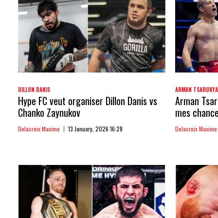
DILLON DANIS
ARMAN TSARUKY
Hype FC veut organiser Dillon Danis vs
Arman Tsaru
Chanko Zaynukov
mes chances
Delacroix Maxime
13 January, 2026 16:28
Delacroix Maxime