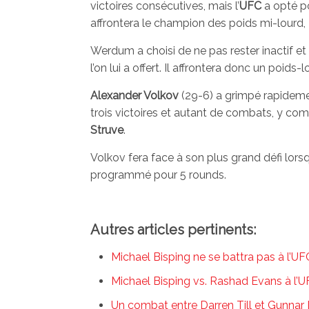
victoires consécutives, mais l’
UFC
a opté p
affrontera le champion des poids mi-lourd,
Werdum a choisi de ne pas rester inactif e
l’on lui a offert. Il affrontera donc un poid
Alexander Volkov
(29-6) a grimpé rapidemen
trois victoires et autant de combats, y com
Struve
.
Volkov fera face à son plus grand défi lors
programmé pour 5 rounds.
Autres articles pertinents:
Michael Bisping ne se battra pas à l’U
Michael Bisping vs. Rashad Evans à l’
Un combat entre Darren Till et Gunnar 