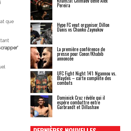
Khamzat Chimaev défie Alex
i
Pereira
bat que
Hype FC veut organiser Dillon
Danis vs Chanko Zaynukov
tant
scrapper’
La première conférence de
presse pour Conor/Khabib
annoncée
uel
UFC Fight Night 141: Ngannou vs.
Blaydes – carte complète des
combats
Dominick Cruz révèle qui il
espére combattre entre
Garbrandt et Dillashaw
DERNIÈRES NOUVELLES