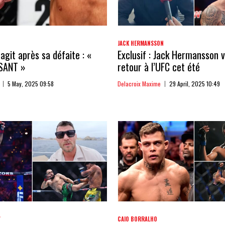
JACK HERMANSSON
agit après sa défaite : «
Exclusif : Jack Hermansson v
SANT »
retour à l’UFC cet été
5 May, 2025 09:58
Delacroix Maxime
29 April, 2025 10:49
V
CAIO BORRALHO