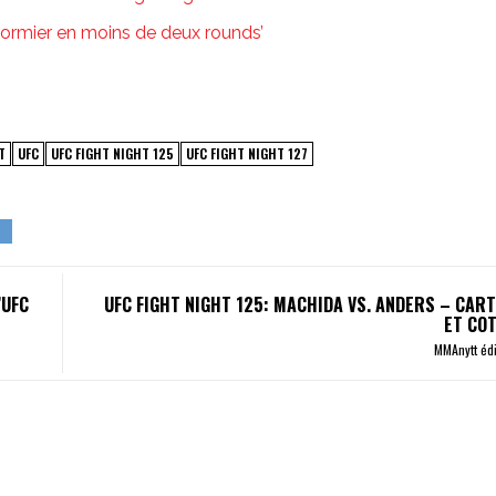
Cormier en moins de deux rounds’
T
UFC
UFC FIGHT NIGHT 125
UFC FIGHT NIGHT 127
’UFC
UFC FIGHT NIGHT 125: MACHIDA VS. ANDERS – CAR
ET COT
MMAnytt éd