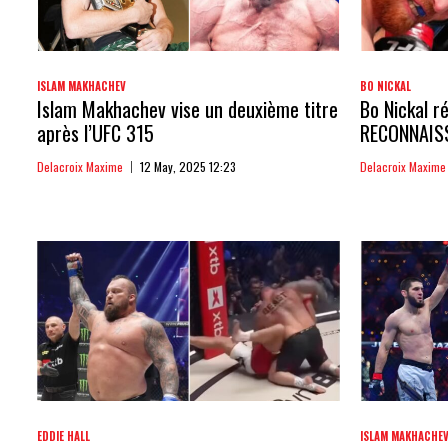
ISLAM MAKHACHEV
BO NICKAL
Islam Makhachev vise un deuxième titre
Bo Nickal ré
après l’UFC 315
RECONNAIS
Delacroix Maxime
12 May, 2025 12:23
Delacroix Maxime
EDDIE HALL
ISLAM MAKHACHE