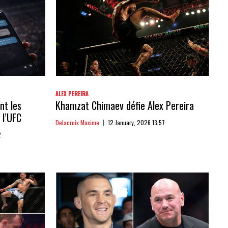
ALEX PEREIRA
nt les
Khamzat Chimaev défie Alex Pereira
 l’UFC
Delacroix Maxime
12 January, 2026 13:57
2