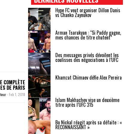
Hype FC veut organiser Dillon Danis
vs Chanko Zaynukov
Arman Tsarukyan : “Si Paddy gagne,
mes chances de titre chutent”
Des messages privés dévoilent les
coulisses des négociations à l’UFC
Khamzat Chimaev défie Alex Pereira
TE COMPLÈTE
ES DE PARIS
iteur
-
Feb 1, 2018
Islam Makhachev vise un deuxième
titre après l’UFC 315
Bo Nickal réagit après sa défaite : «
RECONNAISSANT »