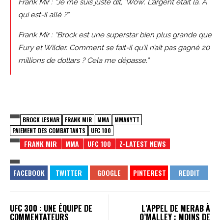
Frank Mir : “Je me suis juste dit, ‘Wow’. L’argent était là. À
qui est-il allé ?”
Frank Mir : “Brock est une superstar bien plus grande que
Fury et Wilder. Comment se fait-il qu’il n’ait pas gagné 20
millions de dollars ? Cela me dépasse.”
BROCK LESNAR
FRANK MIR
MMA
MMANYTT
PAIEMENT DES COMBATTANTS
UFC 100
FRANK MIR
MMA
UFC 100
Z-LATEST NEWS
UFC 300 : UNE ÉQUIPE DE
L’APPEL DE MERAB À
COMMENTATEURS
O’MALLEY : MOINS DE