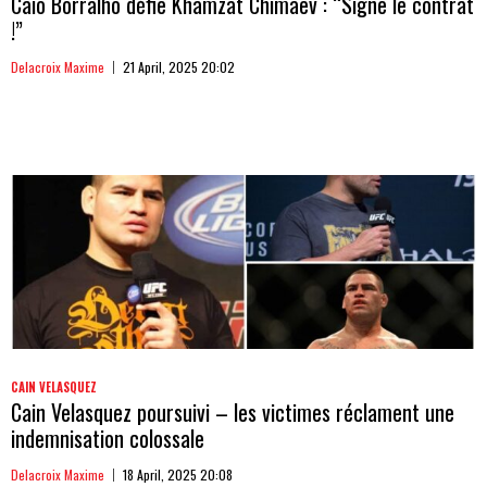
Caio Borralho défie Khamzat Chimaev : “Signe le contrat
!”
Delacroix Maxime
21 April, 2025 20:02
CAIN VELASQUEZ
Cain Velasquez poursuivi – les victimes réclament une
indemnisation colossale
Delacroix Maxime
18 April, 2025 20:08