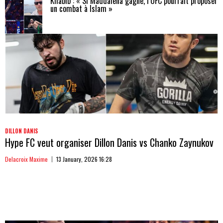
Khabib : « Si Maddalena gagne, l’UFC pourrait proposer
un combat à Islam »
DILLON DANIS
Hype FC veut organiser Dillon Danis vs Chanko Zaynukov
Delacroix Maxime
13 January, 2026 16:28