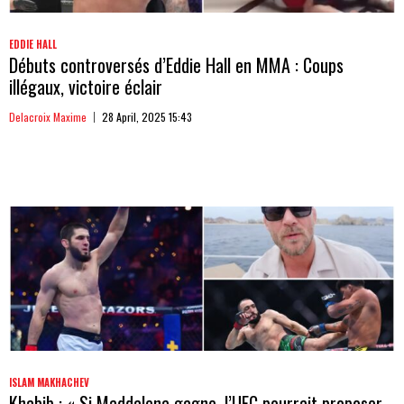
EDDIE HALL
Débuts controversés d’Eddie Hall en MMA : Coups
illégaux, victoire éclair
Delacroix Maxime
28 April, 2025 15:43
ISLAM MAKHACHEV
Khabib : « Si Maddalena gagne, l’UFC pourrait proposer