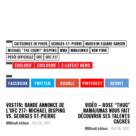
CATÉGORIES DE POIDS
GEORGES ST-PIERRE
MADISON SQUARE GARDEN
MICHAEL "THE COUNT" BISPING
MMA
MMAJUNKIE
NEW YORK
PESÉE OFFICIELLE
UFC
UFC 217
EXCLUSIF
EXCLUSIVE
Z-LATEST NEWS
VOSTFR: BANDE ANNONCE DE
VIDÉO – ROSE “THUG”
L’UFC 217: MICHAEL BISPING
NAMAJUNAS NOUS FAIT
VS. GEORGES ST-PIERRE
DÉCOUVRIR SES TALENTS
CACHÉS
MMAnytt éditeur
-
Oct 26, 2017
MMAnytt éditeur
-
Oct 26, 2017