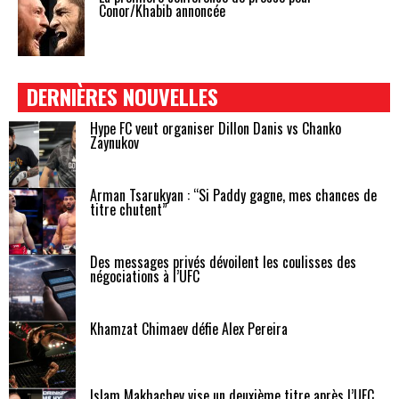
Conor/Khabib annoncée
DERNIÈRES NOUVELLES
Hype FC veut organiser Dillon Danis vs Chanko
Zaynukov
Arman Tsarukyan : “Si Paddy gagne, mes chances de
titre chutent”
Des messages privés dévoilent les coulisses des
négociations à l’UFC
Khamzat Chimaev défie Alex Pereira
Islam Makhachev vise un deuxième titre après l’UFC