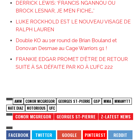
DERRICK LEWIS: ‘FRANCIS NGANNOU OU
BROCK LESNAR, JE M’EN FICHE…’
LUKE ROCKHOLD EST LE NOUVEAU VISAGE DE
RALPH LAUREN
Double KO au 1er round de Brian Bouland et
Donovan Desmae au Cage Warriors 91 !
FRANKIE EDGAR PROMET D’ÊTRE DE RETOUR
SUITE À SA DÉFAITE PAR KO À L’UFC 222
AMM
CONOR MCGREGOR
GEORGES ST-PIERRE
GSP
MMA
MMANYTT
NATE DIAZ
NOTORIOUS
UFC
CONOR MCGREGOR
GEORGES ST-PIERRE
Z-LATEST NEWS