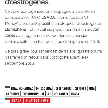
d’œstrogènes.
Ce vendredi, l’agenced’ anti-dopage qui travaille en
parallèle avec l’UFC,
USADA,
a annoncé que “JT
Money” a été testé positif à un bloqueur d’oestrogènes,
clomiphène
– et se voit suspendu pendant un an.
Jon
Jones
avait également écopé d’une suspension
similaire suite à un test positif au clomiphène en 2016.
Ce qui signifie pour l’américain de 34 ans, qu’il ne pourra
pas faire son retour dans l’octogone avant le 13
septembre 2018.
BELAL MUHAMMAD
DHIEGO LIMA
JESSE TAYLOR
JON JONES
MMA
STEROÏDES
TUF: REDEMPTION
UFC
UFC SYDNEY
USADA
USADA
Z-LATEST NEWS